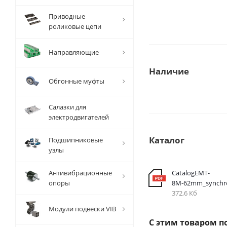
Приводные
роликовые цепи
Направляющие
Наличие
Обгонные муфты
Салазки для
электродвигателей
Каталог
Подшипниковые
узлы
Антивибрационные
CatalogEMT-
опоры
8М-62mm_synchr
372,6 Кб
Модули подвески VIB
С этим товаром п