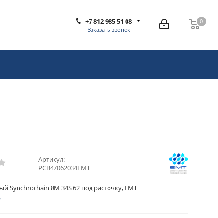
+7 812 985 51 08
0
0
Заказать звонок
Артикул:
PCB47062034EMT
й Synchrochain 8M 34S 62 под расточку, EMT