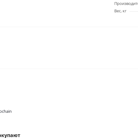
Производит
Вес, кг
ochain
окупают