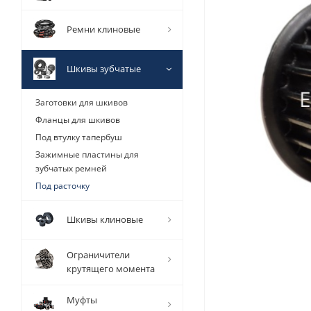
Ремни клиновые
Шкивы зубчатые
Заготовки для шкивов
Фланцы для шкивов
Под втулку тапербуш
Зажимные пластины для
зубчатых ремней
Под расточку
Шкивы клиновые
Ограничители
крутящего момента
Муфты