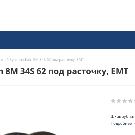
атый Synchrochain 8M 34S 62 под расточку, EMT
 8M 34S 62 под расточку, EMT
Шкив зубчаты
Подробнее