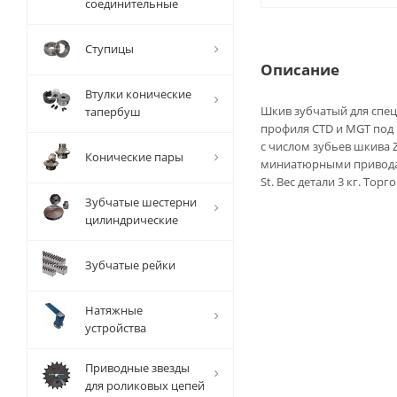
соединительные
Ступицы
Описание
Втулки конические
Шкив зубчатый для спе
тапербуш
профиля CTD и MGT под 
с числом зубьев шкива 
Конические пары
миниатюрными привода
St. Вес детали 3 кг. Тор
Зубчатые шестерни
цилиндрические
Зубчатые рейки
Натяжные
устройства
Приводные звезды
для роликовых цепей