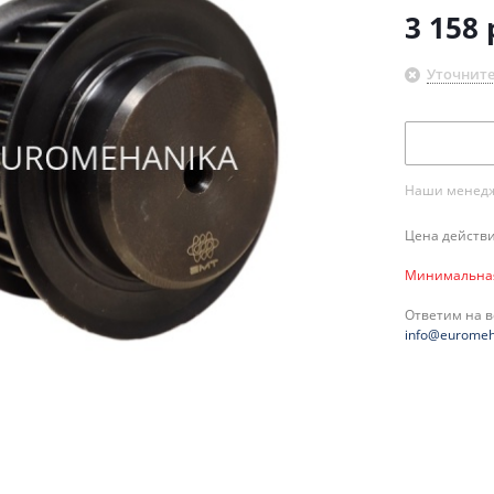
3 158
Уточните
Наши менедже
Цена действи
Минимальная 
Ответим на 
info@euromeh