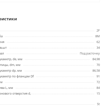
ристики
2F
ба
8M
мня
62
в,шт
34
вал
Под расточку
иаметр, de, мм
84,98
упицы, dm, мм
70
диаметр dp, мм
86,58
иаметр по фланцам Df
91
мм
72
ва L, мм
84
нового отверстия d,
15
St