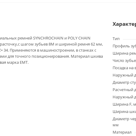
Характе
циальных ремней SYNCHROCHAIN и POLY CHAIN
Тип
расточку,с шагом зубьев 8M и шириной ремня 62 мм,
Профиль зу
Z= 34. Применяются в машиностроении, в станках с
Ширина ре
ми для точного позиционирования. Материал шкива
Число зубье
говая марка EMT.
Посадка на 
Наружный д
Диаметр ст
Расчетный 
Наружный д
Ширина F, 
Ширина шки
Диаметр чер
мм
Материал