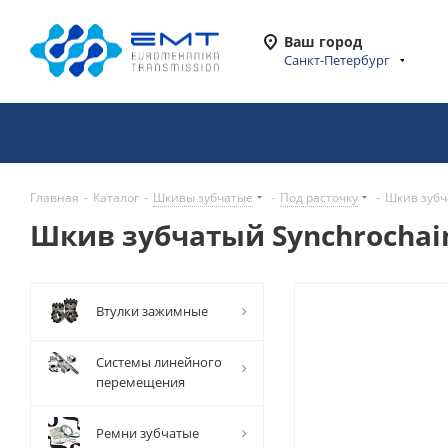
Ваш город
Санкт-Петербург
Главная
-
Каталог
-
Шкивы зубчатые
-
Под расточку
-
Шкив зубч
Шкив зубчатый Synchrochain
Втулки зажимные
Системы линейного
перемещения
Ремни зубчатые