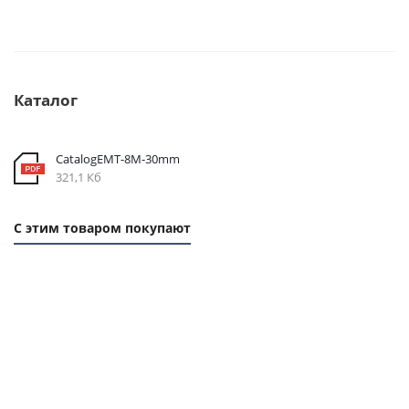
Каталог
CatalogEMT-8М-30mm
321,1 Кб
С этим товаром покупают
1 ММ
1 ММ -
1
-
124,90
ММ
262,80
РУБ.
- 58
РУБ.
РУБ.