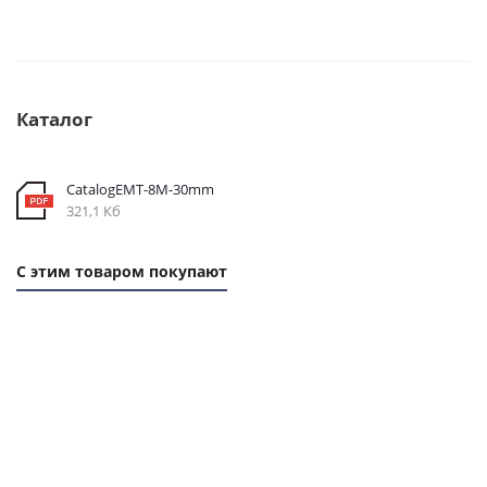
Каталог
CatalogEMT-8М-30mm
321,1 Кб
С этим товаром покупают
1 ММ
1 ММ -
1
-
124,90
ММ
262,80
РУБ.
- 58
РУБ.
РУБ.