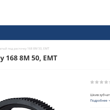
атый под расточку 168 8M 50, EMT
 168 8M 50, EMT
Шкив зубчат
Подробнее