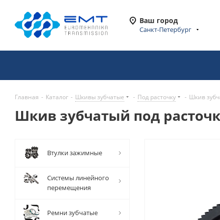
Ваш город
Санкт-Петербург
Главная
-
Каталог
-
Шкивы зубчатые
-
Под расточку
-
Шкив зубч
Шкив зубчатый под расточку
Втулки зажимные
Системы линейного
перемещения
Ремни зубчатые