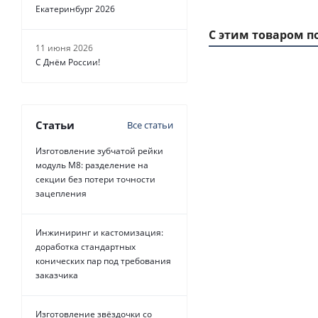
Екатеринбург 2026
С этим товаром п
11 июня 2026
С Днём России!
1 ММ -
262,80
РУБ.
Статьи
Все статьи
Изготовление зубчатой рейки
модуль М8: разделение на
секции без потери точности
зацепления
Ремень
зубчатый HTD
Инжиниринг и кастомизация:
720 8M
доработка стандартных
GOLD, EMT
конических пар под требования
заказчика
Есть в наличии
Изготовление звёздочки со