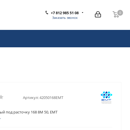
+7 812 985 51 08
0
0
Заказать звонок
Артикул:
42050168EMT
ый под расточку 168 8M 50, EMT