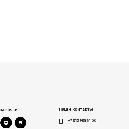
1 332
руб.
/м
1 110
руб.
/м
Наши контакты
на связи
+7 812 985 51 08