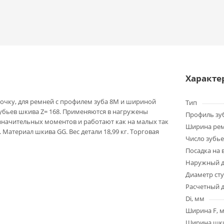
Характе
очку, для ремней с профилем зуба 8M и шириной
Тип
зубьев шкива Z= 168. Применяются в нагружены
Профиль зу
значительных моментов и работают как на малых так
Ширина ре
 Материал шкива GG. Вес детали 18,99 кг. Торговая
Число зубье
Посадка на 
Наружный д
Диаметр ст
Расчетный 
Di, мм
Ширина F, 
Ширина шки