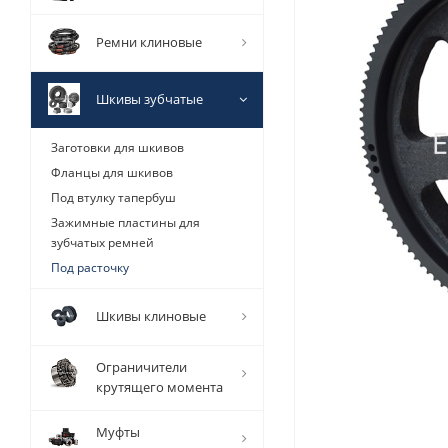
Ремни клиновые
Шкивы зубчатые
Заготовки для шкивов
Фланцы для шкивов
Под втулку тапербуш
Зажимные пластины для
зубчатых ремней
Под расточку
Шкивы клиновые
Ограничители
крутящего момента
Муфты