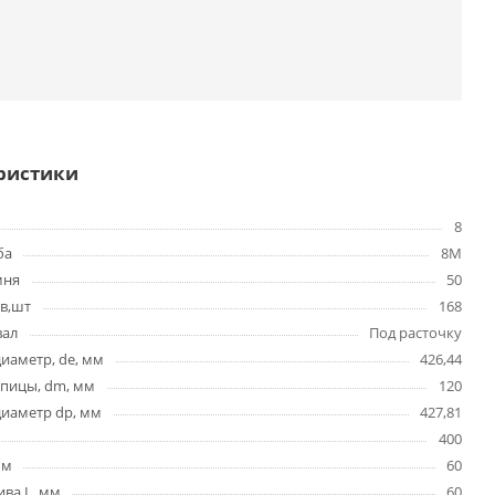
ристики
8
ба
8M
мня
50
в,шт
168
вал
Под расточку
иаметр, de, мм
426,44
упицы, dm, мм
120
диаметр dp, мм
427,81
400
мм
60
ва L, мм
60