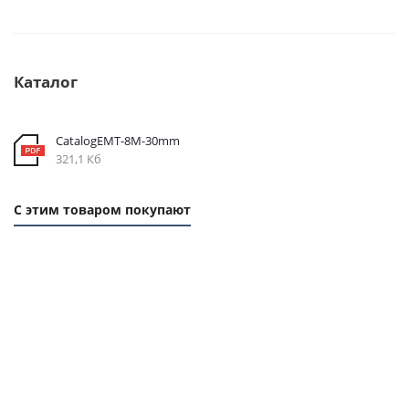
Каталог
CatalogEMT-8М-30mm
321,1 Кб
С этим товаром покупают
1 ММ
1 ММ -
1
-
124,90
ММ
262,80
РУБ.
- 58
РУБ.
РУБ.