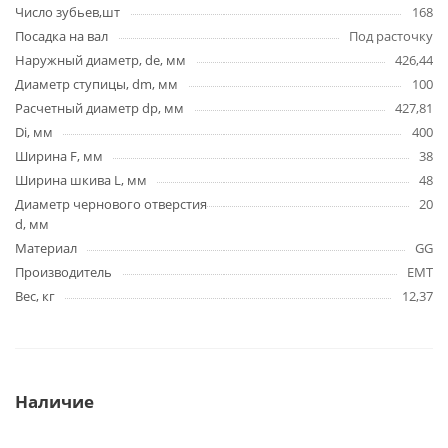
Число зубьев,шт
168
Посадка на вал
Под расточку
Наружный диаметр, de, мм
426,44
Диаметр ступицы, dm, мм
100
Расчетный диаметр dp, мм
427,81
Di, мм
400
Ширина F, мм
38
Ширина шкива L, мм
48
Диаметр чернового отверстия
20
d, мм
Материал
GG
Производитель
EMT
Вес, кг
12,37
Наличие