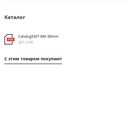
Каталог
CatalogEMT-8М-30mm
321,1 Кб
С этим товаром покупают
1 ММ
1 ММ -
1
-
124,90
ММ
262,80
РУБ.
- 58
РУБ.
РУБ.
Ремень
Ремень
Ремень
Ремень