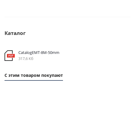
Каталог
CatalogEMT-8М-50mm
317,6 Кб
С этим товаром покупают
1 ММ
1 ММ -
1
-
124,90
ММ
262,80
РУБ.
- 58
РУБ.
РУБ.