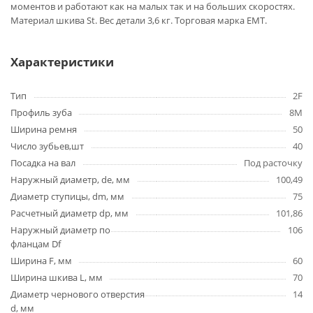
моментов и работают как на малых так и на больших скоростях.
Материал шкива St. Вес детали 3,6 кг. Торговая марка EMT.
Характеристики
Тип
2F
Профиль зуба
8M
Ширина ремня
50
Число зубьев,шт
40
Посадка на вал
Под расточку
Наружный диаметр, de, мм
100,49
Диаметр ступицы, dm, мм
75
Расчетный диаметр dp, мм
101,86
Наружный диаметр по
106
фланцам Df
Ширина F, мм
60
Ширина шкива L, мм
70
Диаметр чернового отверстия
14
d, мм