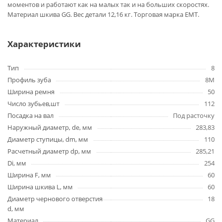
моментов и работают как на малых так и на больших скоростях.
Материал шкива GG. Вес детали 12,16 кг. Торговая марка EMT.
Характеристики
Тип
8
Профиль зуба
8M
Ширина ремня
50
Число зубьев,шт
112
Посадка на вал
Под расточку
Наружный диаметр, de, мм
283,83
Диаметр ступицы, dm, мм
110
Расчетный диаметр dp, мм
285,21
Di, мм
254
Ширина F, мм
60
Ширина шкива L, мм
60
Диаметр чернового отверстия
18
d, мм
Материал
GG