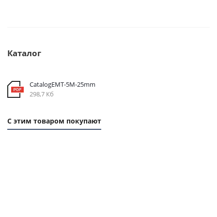
Каталог
CatalogEMT-5М-25mm
298,7 Кб
С этим товаром покупают
1
1
ММ
ММ
- 19
- 42
РУБ.
РУБ.