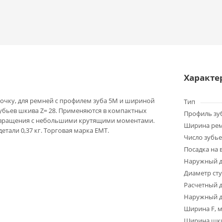
Характе
очку, для ремней с профилем зуба 5M и шириной
Тип
зубьев шкива Z= 28. Применяются в компактных
Профиль зу
 вращения с небольшими крутящими моментами.
Ширина ре
детали 0,37 кг. Торговая марка EMT.
Число зубье
Посадка на 
Наружный д
Диаметр ст
Расчетный 
Наружный д
Ширина F, 
Ширина шки