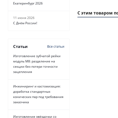
Екатеринбург 2026
С этим товаром п
11 июня 2026
С Днём России!
1 ММ - 19 РУБ.
Статьи
Все статьи
Изготовление зубчатой рейки
модуль М8: разделение на
секции без потери точности
зацепления
Ремень зубчатый
Belt Power Trans
Инжиниринг и кастомизация:
доработка стандартных
конических пар под требования
Есть в н
заказчика
от
19 р
Изготовление звёздочки со