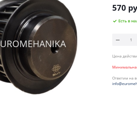
570
ру
Есть в н
Цена действи
Минимальная 
Ответим на 
info@euromeh