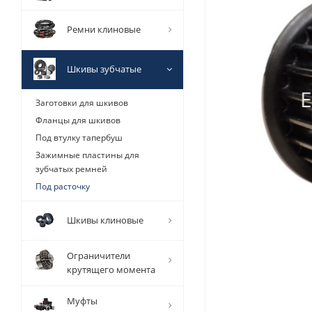
Ремни клиновые
Шкивы зубчатые
Заготовки для шкивов
Фланцы для шкивов
Под втулку тапербуш
Зажимные пластины для
зубчатых ремней
Под расточку
Шкивы клиновые
Ограничители
крутящего момента
Муфты