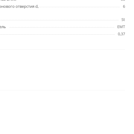
нового отверстия d,
6
St
ель
EMT
0,37