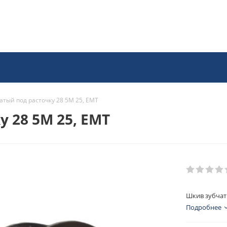
атый под расточку 28 5M 25, EMT
 28 5M 25, EMT
Шкив зубчат
Подробнее