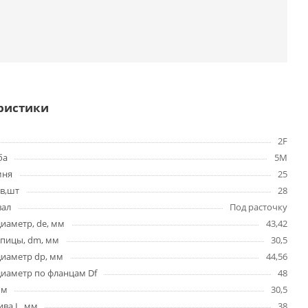
ристики
2F
ба
5M
мня
25
в,шт
28
вал
Под расточку
иаметр, de, мм
43,42
упицы, dm, мм
30,5
диаметр dp, мм
44,56
иаметр по фланцам Df
48
мм
30,5
ва L, мм
38