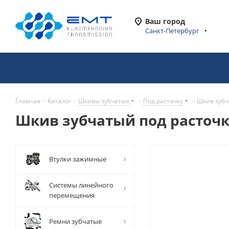
Ваш город
Санкт-Петербург
Главная
-
Каталог
-
Шкивы зубчатые
-
Под расточку
-
Шкив зубч
Шкив зубчатый под расточку
Втулки зажимные
Системы линейного
перемещения
Ремни зубчатые