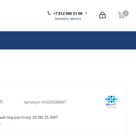
+7 812 985 51 08
0
0
Заказать звонок
Артикул:
41025028EMT
ый под расточку 28 5M 25, EMT