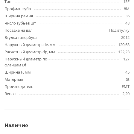
Тип
15F
Профиль зуба
8M
Ширина ремня
36
Число зубьев,шт
48
Посадка на вал
Под втулку
Втулка тапербуш
2012
Наружный диаметр, de, мм
120,63
Расчетный диаметр dp, мм
122,23
Наружный диаметр по
127
фланцам Df
Ширина F, мм
45
Материал
St
Производитель
EMT
Вес, кг
2,20
Наличие