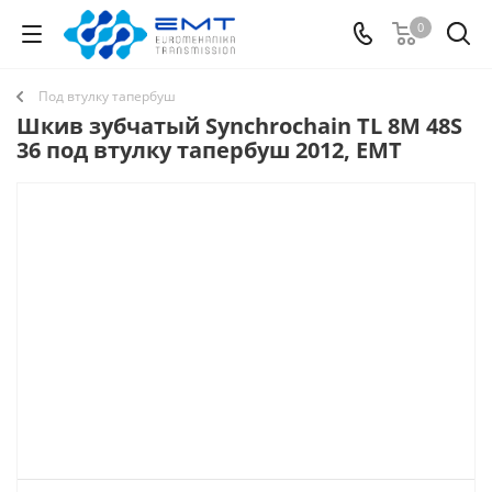
0
Под втулку тапербуш
Шкив зубчатый Synchrochain TL 8M 48S
36 под втулку тапербуш 2012, EMT