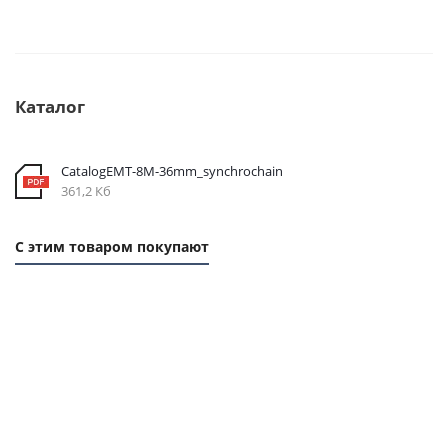
Каталог
CatalogEMT-8М-36mm_synchrochain
361,2 Кб
С этим товаром покупают
1 ММ
1 ММ -
1
-
124,90
ММ
262,80
РУБ.
- 58
РУБ.
РУБ.