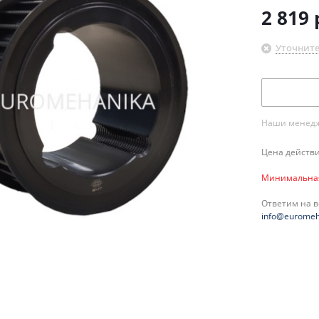
2 819
Уточните
Наши менедже
Цена действи
Минимальная 
Ответим на 
info@euromeh