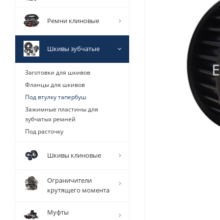
Ремни клиновые
Шкивы зубчатые
Заготовки для шкивов
Фланцы для шкивов
Под втулку тапербуш
Зажимные пластины для
зубчатых ремней
Под расточку
Шкивы клиновые
Ограничители
крутящего момента
Муфты