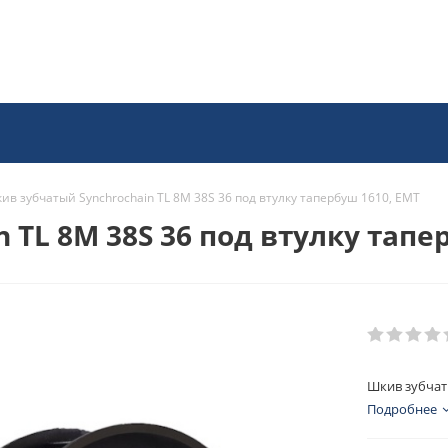
ив зубчатый Synchrochain TL 8M 38S 36 под втулку тапербуш 1610, EMT
 TL 8M 38S 36 под втулку тапе
Шкив зубчаты
Подробнее