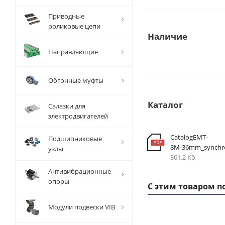
Приводные
роликовые цепи
Наличие
Направляющие
Обгонные муфты
Каталог
Салазки для
электродвигателей
CatalogEMT-
Подшипниковые
8М-36mm_synchr
узлы
361,2 Кб
Антивибрационные
опоры
С этим товаром п
Модули подвески VIB