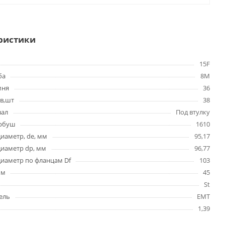
ристики
15F
ба
8M
мня
36
в,шт
38
вал
Под втулку
ербуш
1610
иаметр, de, мм
95,17
диаметр dp, мм
96,77
иаметр по фланцам Df
103
мм
45
St
ель
EMT
1,39