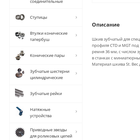
соединительные
Ступицы
Описание
Втулки конические
Шкив зубчатый для спе
тапербуш
профиля CTD и MGT под
ремня 36 мм, с числом 
Конические пары
в станках с миниатюрн
Материал шкива St. Вес 
Зубчатые шестерни
цилиндрические
Зубчатые рейки
Натяжные
устройства
Приводные звезды
для роликовых цепей