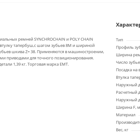
Характе
циальных ремней SYNCHROCHAIN и POLY CHAIN
Тип
 втулку тапербуш,с шагом зубьев 8M и шириной
Профиль зу
зубьев шкива Z= 38. Применяются в машиностроении,
Ширина ре
ыми приводами для точного позиционирования.
Число зубье
детали 1,39 кг. Торговая марка EMT.
Посадка на 
Втулка тап
Наружный д
Расчетный 
Наружный д
Ширина F, 
Материал
Производит
Вес, кг