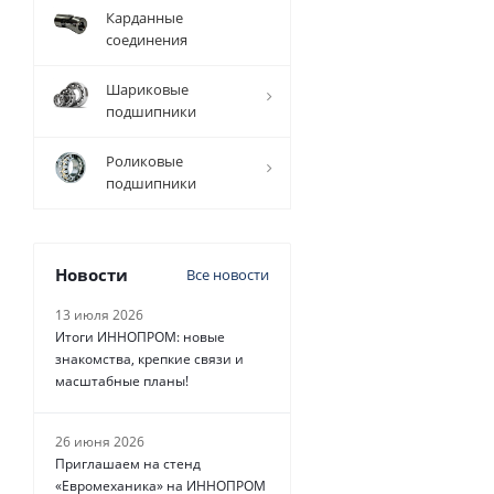
1 ММ
Карданные
-
262,80
соединения
РУБ.
Шариковые
подшипники
Роликовые
подшипники
Ремень
зубчатый
HTD 720 8M
GOLD, EMT
Новости
Все новости
13 июля 2026
Есть в
Итоги ИННОПРОМ: новые
наличии
знакомства, крепкие связи и
от
262.80
масштабные планы!
руб.
26 июня 2026
Приглашаем на стенд
«Евромеханика» на ИННОПРОМ