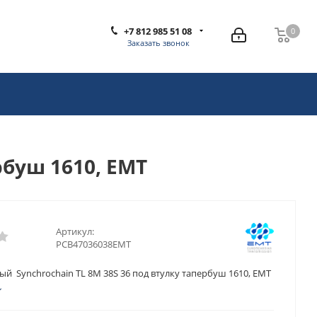
+7 812 985 51 08
0
0
Заказать звонок
рбуш 1610, EMT
Артикул:
PCB47036038EMT
й Synchrochain TL 8M 38S 36 под втулку тапербуш 1610, EMT