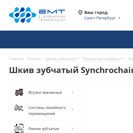
Ваш город
Санкт-Петербург
Главная
-
Каталог
-
Шкивы зубчатые
-
Под втулку тапербуш
-
Шк
Шкив зубчатый Synchrochain
Втулки зажимные
Системы линейного
перемещения
Ремни зубчатые