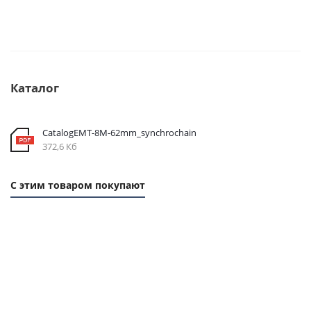
Каталог
CatalogEMT-8М-62mm_synchrochain
372,6 Кб
С этим товаром покупают
1 ММ
1 ММ -
1
-
124,90
ММ
262,80
РУБ.
- 58
РУБ.
РУБ.