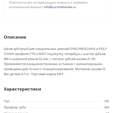
Ответим на все интересующие вопросы и подберём
оптимальный вариант
info@euromehanika.ru
Описание
Шкив зубчатый для специальных ремней SYNCHROCHAIN и POLY
CHAIN профиля CTD и MGT под втулку тапербуш,с шагом зубьев
8M и шириной ремня 62 мм, с числом зубьев шкива Z= 60.
Применяются в машиностроении, в станках с миниатюрными
приводами для точного позиционирования. Материал шкива St.
Вес детали 4,7 кг. Торговая марка EMT.
Характеристики
Тип
19F
Профиль зуба
8M