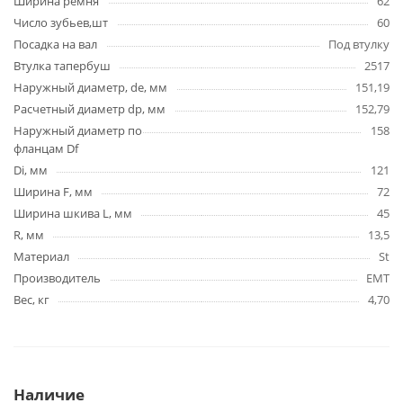
Ширина ремня
62
Число зубьев,шт
60
Посадка на вал
Под втулку
Втулка тапербуш
2517
Наружный диаметр, de, мм
151,19
Расчетный диаметр dp, мм
152,79
Наружный диаметр по
158
фланцам Df
Di, мм
121
Ширина F, мм
72
Ширина шкива L, мм
45
R, мм
13,5
Материал
St
Производитель
EMT
Вес, кг
4,70
Наличие