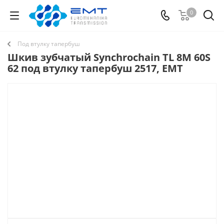
0
Под втулку тапербуш
Шкив зубчатый Synchrochain TL 8M 60S
62 под втулку тапербуш 2517, EMT