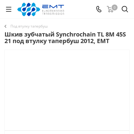
0
Под втулку тапербуш
Шкив зубчатый Synchrochain TL 8M 45S
21 под втулку тапербуш 2012, EMT