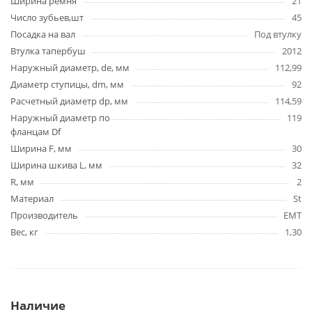
Ширина ремня
21
Число зубьев,шт
45
Посадка на вал
Под втулку
Втулка тапербуш
2012
Наружный диаметр, de, мм
112,99
Диаметр ступицы, dm, мм
92
Расчетный диаметр dp, мм
114,59
Наружный диаметр по
119
фланцам Df
Ширина F, мм
30
Ширина шкива L, мм
32
R, мм
2
Материал
St
Производитель
EMT
Вес, кг
1,30
Наличие