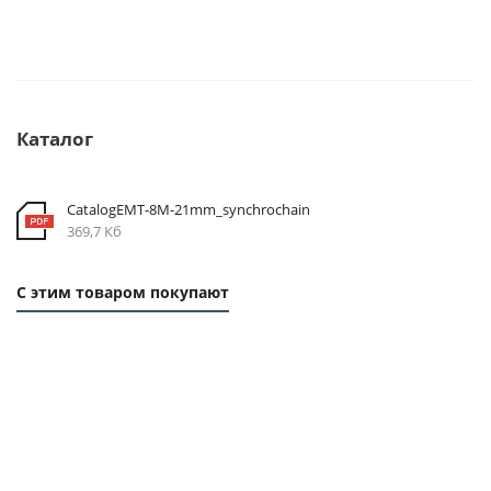
Каталог
CatalogEMT-8М-21mm_synchrochain
369,7 Кб
С этим товаром покупают
1 ММ
1 ММ -
1
-
124,90
ММ
262,80
РУБ.
- 58
РУБ.
РУБ.