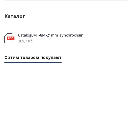
Каталог
CatalogEMT-8М-21mm_synchrochain
369,7 Кб
С этим товаром покупают
1 ММ
1 ММ -
1
-
124,90
ММ
262,80
РУБ.
- 58
РУБ.
РУБ.
Ремень
Ремень
Ремень
Втулка