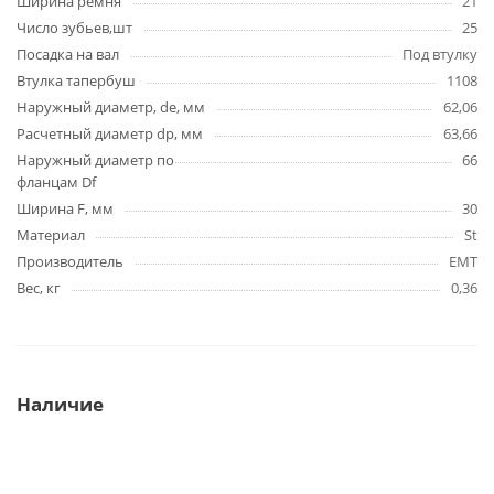
Ширина ремня
21
Число зубьев,шт
25
Посадка на вал
Под втулку
Втулка тапербуш
1108
Наружный диаметр, de, мм
62,06
Расчетный диаметр dp, мм
63,66
Наружный диаметр по
66
фланцам Df
Ширина F, мм
30
Материал
St
Производитель
EMT
Вес, кг
0,36
Наличие