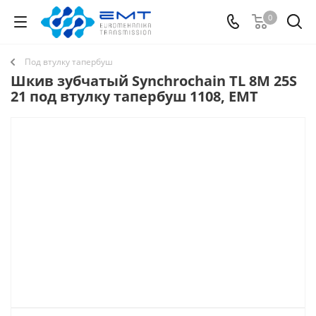
0
Под втулку тапербуш
Шкив зубчатый Synchrochain TL 8M 25S
21 под втулку тапербуш 1108, EMT