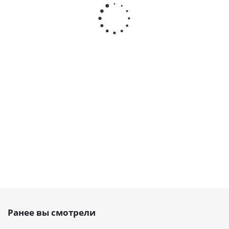
зубчатый
зубчатый HTD
зубчатый
тапербуш
HTD 720
1760 8M SILVER
HTD 1440 8M
1108,d=25
8M
усиленный, EMT
Belt Power
мм, EMT
GOLD, EMT
Transmission,
EMT
Есть в наличии
Есть в
наличии
Есть в
наличии
Есть в
наличии
от
329
262.80
от
124.90
руб.
/
руб.
руб.
от
58 руб.
шт
Ранее вы смотрели