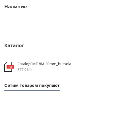
Наличие
Каталог
CatalogEMT-8М-30mm_bussola
377,9 Кб
С этим товаром покупают
1 ММ
1 ММ -
1
-
124,90
ММ
262,80
РУБ.
- 58
РУБ.
РУБ.