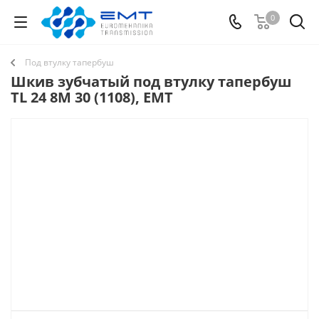
0
Под втулку тапербуш
Шкив зубчатый под втулку тапербуш
TL 24 8M 30 (1108), EMT