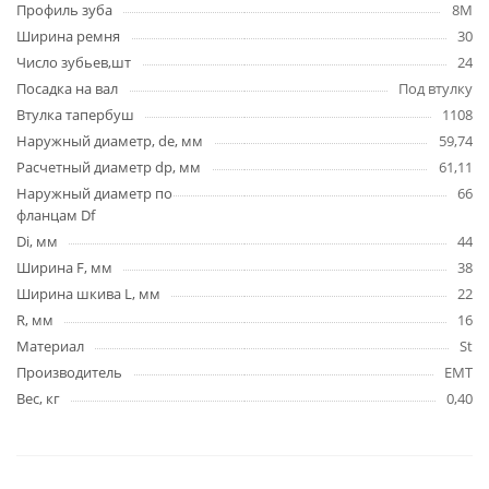
Профиль зуба
8M
Ширина ремня
30
Число зубьев,шт
24
Посадка на вал
Под втулку
Втулка тапербуш
1108
Наружный диаметр, de, мм
59,74
Расчетный диаметр dp, мм
61,11
Наружный диаметр по
66
фланцам Df
Di, мм
44
Ширина F, мм
38
Ширина шкива L, мм
22
R, мм
16
Материал
St
Производитель
EMT
Вес, кг
0,40