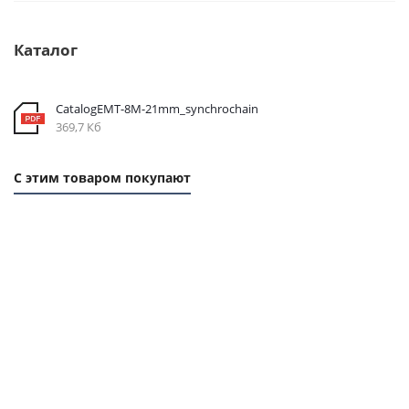
Каталог
CatalogEMT-8М-21mm_synchrochain
369,7 Кб
С этим товаром покупают
1 ММ
1 ММ -
1
-
124,90
ММ
262,80
РУБ.
- 58
РУБ.
РУБ.
Ремень
Ремень
Ремень
Втулка