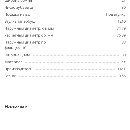
Ширина ремня
21
Число зубьев,шт
30
Посадка на вал
Под втулку
Втулка тапербуш
1210
Наружный диаметр, de, мм
74,79
Расчетный диаметр dp, мм
76,39
Наружный диаметр по
83
фланцам Df
Ширина F, мм
30
Материал
St
Производитель
EMT
Вес, кг
0,56
Наличие