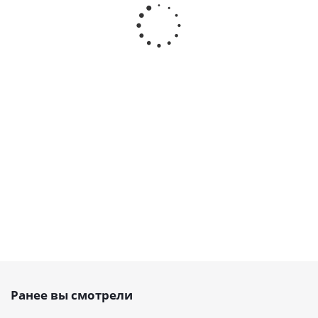
зубчатый
зубчатый HTD
зубчатый
тапербуш
HTD 720
1760 8M SILVER
HTD 1440 8M
1210,d=32
8M
усиленный, EMT
Belt Power
мм, EMT
GOLD, EMT
Transmission,
EMT
Есть в наличии
Есть в
наличии
Есть в
наличии
Есть в
наличии
от
439
262.80
от
124.90
руб.
/
руб.
руб.
от
58 руб.
шт
Ранее вы смотрели