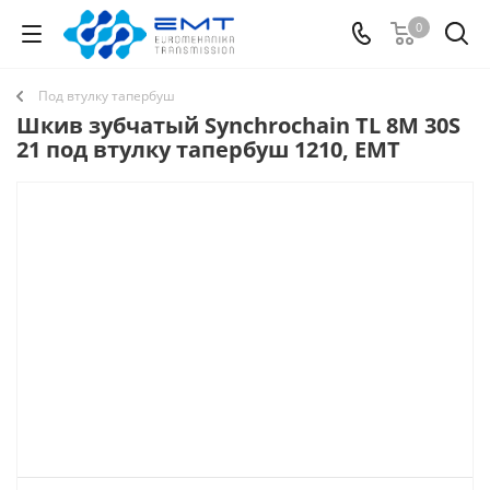
0
Под втулку тапербуш
Шкив зубчатый Synchrochain TL 8M 30S
21 под втулку тапербуш 1210, EMT