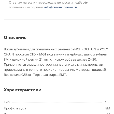
Ответим на все интересующие вопросы и подберём
оптимальный вариант
info@euromehanika.ru
Описание
Шкив зубчатый для специальных ремней SYNCHROCHAIN и POLY
CHAIN профиля CTD и MGT под втулку тапербуш,с шагом зубьев
8M и шириной ремня 21 мм, с числом зубьев шкива Z= 30.
Применяются в машиностроении, в станках с миниатюрными
приводами для точного позиционирования. Материал шкива St.
Вес детали 0,56 кг. Торговая марка EMT.
Характеристики
Тип
15F
Профиль зуба
8M