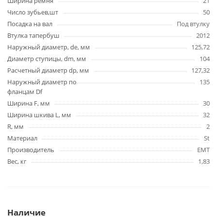
Ширина ремня
21
Число зубьев,шт
50
Посадка на вал
Под втулку
Втулка тапербуш
2012
Наружный диаметр, de, мм
125,72
Диаметр ступицы, dm, мм
104
Расчетный диаметр dp, мм
127,32
Наружный диаметр по
135
фланцам Df
Ширина F, мм
30
Ширина шкива L, мм
32
R, мм
2
Материал
St
Производитель
EMT
Вес, кг
1,83
Наличие