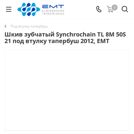
0
Под втулку тапербуш
Шкив зубчатый Synchrochain TL 8M 50S
21 под втулку тапербуш 2012, EMT