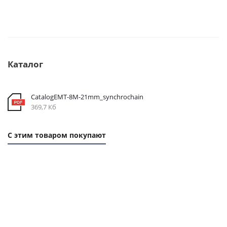
Каталог
CatalogEMT-8М-21mm_synchrochain
369,7 Кб
С этим товаром покупают
1 ММ
1 ММ -
1
-
124,90
ММ
262,80
РУБ.
- 58
РУБ.
РУБ.