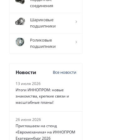
прецизионный
соединения
TFC (W) D=20
мм, L=4010 мм,
Шариковые
EMT
подшипники
Есть в наличии
Роликовые
подшипники
Новости
Все новости
9 193
руб.
/
шт
13 июля 2026
Итоги ИННОПРОМ: новые
знакомства, крепкие связи и
масштабные планы!
26 июня 2026
Приглашаем на стенд
«Евромеханика» на ИННОПРОМ
Екатеринбург 2026