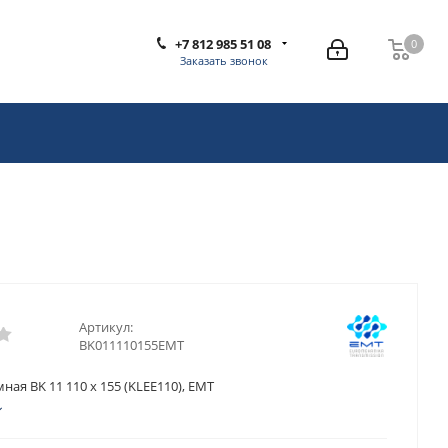
+7 812 985 51 08
0
0
Заказать звонок
Артикул:
BK011110155EMT
ная BK 11 110 x 155 (KLEE110), EMT