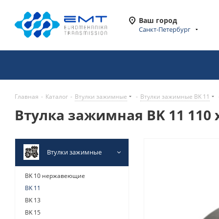
Ваш город
Санкт-Петербург
Главная
-
Каталог
-
Втулки зажимные
-
Втулки зажимные BK 11
Втулка зажимная BK 11 110 x
Втулки зажимные
BK 10 нержавеющие
BK 11
BK 13
BK 15