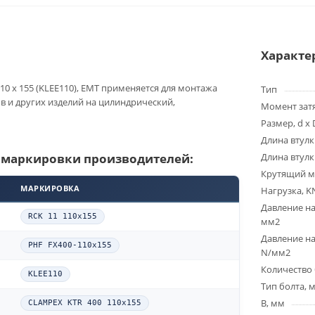
Характе
10 x 155 (KLEE110), EMT применяется для монтажа
Тип
ов и других изделий на цилиндрический,
Момент зат
Размер, d x 
Длина втулк
 маркировки производителей:
Длина втулк
Крутящий м
МАРКИРОВКА
Нагрузка, K
Давление на
RCK 11 110x155
мм2
Давление на
PHF FX400-110x155
N/мм2
Количество 
KLEE110
Тип болта, 
B, мм
CLAMPEX KTR 400 110x155