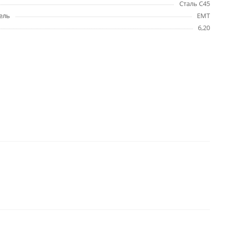
Сталь C45
ель
EMT
6,20