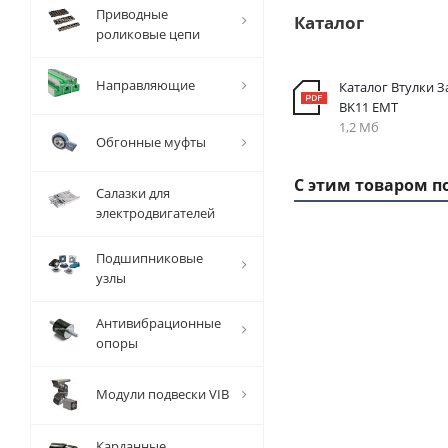
Приводные
Каталог
роликовые цепи
Направляющие
Каталог Втулки 
BK11 EMT
1,2 Мб
Обгонные муфты
С этим товаром п
Салазки для
электродвигателей
Подшипниковые
1 ММ
узлы
- 2,3
РУБ
Антивибрационные
опоры
Модули подвески VIB
Вал
Карданные