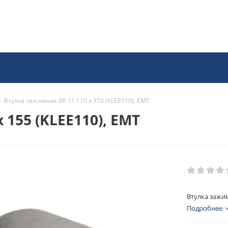
-
Втулка зажимная BK 11 110 x 155 (KLEE110), EMT
 155 (KLEE110), EMT
Втулка зажим
Подробнее