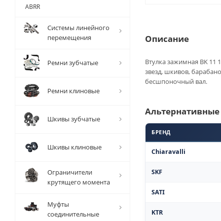
ABRR
Системы линейного
перемещения
Описание
Втулка зажимная BK 11 1
Ремни зубчатые
звезд, шкивов, барабан
бесшпоночный вал.
Ремни клиновые
Альтернативные
Шкивы зубчатые
БРЕНД
Шкивы клиновые
Chiaravalli
Ограничители
SKF
крутящего момента
SATI
Муфты
KTR
соединительные