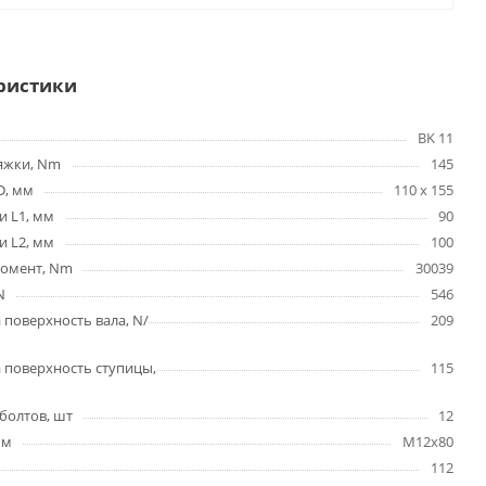
ристики
BK 11
яжки, Nm
145
D, мм
110 x 155
и L1, мм
90
и L2, мм
100
омент, Nm
30039
N
546
 поверхность вала, N/
209
 поверхность ступицы,
115
болтов, шт
12
мм
M12x80
112