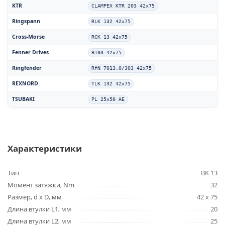
KTR
CLAMPEX KTR 203 42x75
Ringspann
RLK 132 42x75
Cross-Morse
RCK 13 42x75
Fenner Drives
B103 42x75
Ringfender
RfN 7013.0/303 42x75
REXNORD
TLK 132 42x75
TSUBAKI
PL 25x50 AE
Характеристики
Тип
BK 13
Момент затяжки, Nm
32
Размер, d x D, мм
42 x 75
Длина втулки L1, мм
20
Длина втулки L2, мм
25