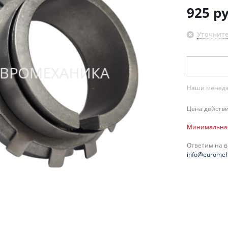
925
ру
Уточните
Наши менедже
Цена действи
Минимальная 
Ответим на 
info@euromeh