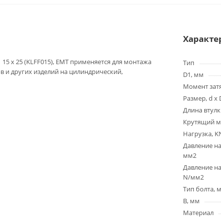
Характе
 15 x 25 (KLFF015), EMT применяется для монтажа
Тип
ов и других изделий на цилиндрический,
D1, мм
Момент зат
Размер, d x 
Длина втулк
Крутящий м
Нагрузка, K
Давление на
мм2
Давление на
N/мм2
Тип болта, 
B, мм
Материал