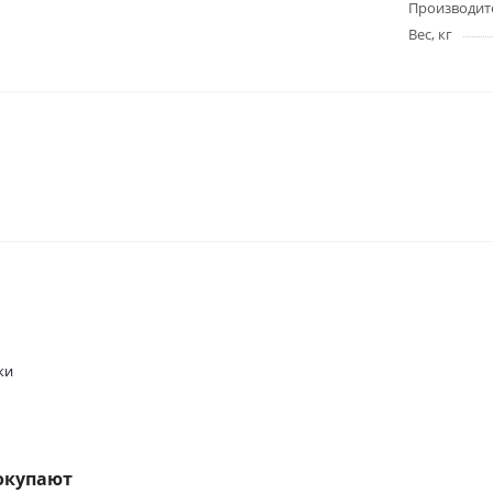
Производит
Вес, кг
ки
окупают