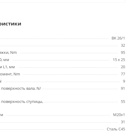
ристики
BK 26/1
32
яжки, Nm
95
D, мм
15 x 25
и L1, мм
20
омент, Nm
77
N
9
 поверхность вала, N/
91
 поверхность ступицы,
55
мм
M20x1
31
Сталь C45