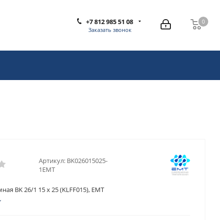
+7 812 985 51 08
0
0
Заказать звонок
Артикул:
BK026015025-
1EMT
ная BK 26/1 15 x 25 (KLFF015), EMT