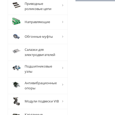
Приводные
роликовые цепи
1 ММ
- 4,08
Направляющие
РУБ
Обгонные муфты
Салазки для
электродвигателей
Вал
Подшипниковые
прецизионный
узлы
TFC (W) D=30
мм, L=1000
мм, EMT
Антивибрационные
опоры
Есть в наличии
Модули подвески VIB
Карданные