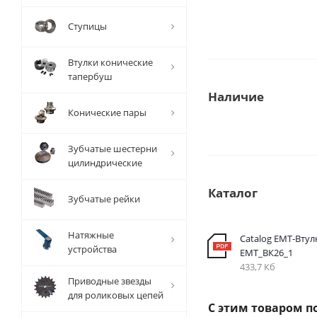
Ступицы
Втулки конические
тапербуш
Наличие
Конические пары
Зубчатые шестерни
цилиндрические
Каталог
Зубчатые рейки
Натяжные
Catalog EMT-Втул
устройства
ЕМТ_ВК26_1
433,7 Кб
Приводные звезды
для роликовых цепей
С этим товаром п