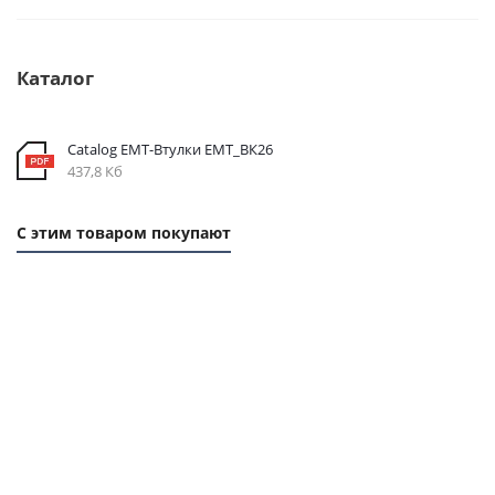
Каталог
Catalog EMT-Втулки ЕМТ_ВК26
437,8 Кб
С этим товаром покупают
1 ММ
1 ММ
1 ММ
-
- 9,3
- 1,83
20,15
РУБ
РУБ
РУБ