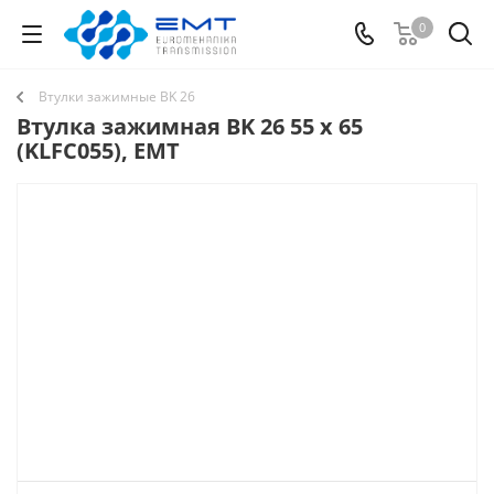
0
Втулки зажимные BK 26
Втулка зажимная BK 26 55 x 65
(KLFC055), EMT