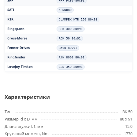
SKF
PHF FX30-80x91
SATI
KLNN080
KTR
CLAMPEX KTR 150 80x91
Ringspann
RLK 300 80x91
Cross-Morse
RCK 50 80x91
Fenner Drives
B500 80x91
Ringfender
RfN 8006 80x91
LoveJoy Timken
SLD 350 80x91
Характеристики
Тип
BK 50
Размер, d x D, мм
80 x 91
Длина втулки L1, мм
15,0
Крутящий момент, Nm
1770