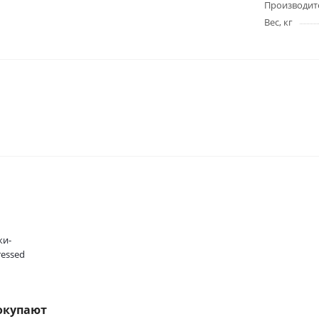
Производит
Вес, кг
ки-
essed
окупают