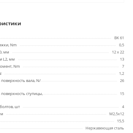
ристики
BK 61
яжки, Nm
0,5
D, мм
12 x 22
и L2, мм
13
омент, Nm
7
N
1,2
 поверхность вала, N/
26
 поверхность ступицы,
15
болтов, шт
4
мм
M2,5x12
15,5
Нержавеющая сталь