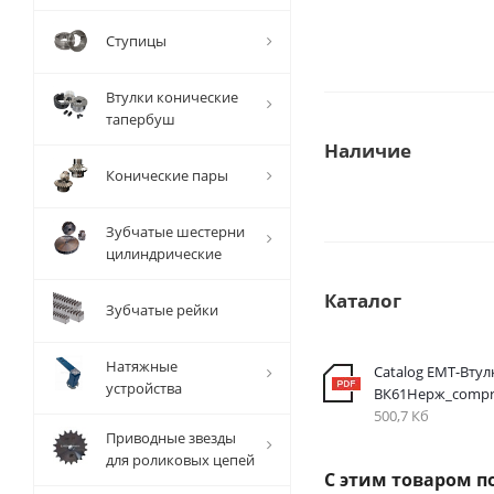
Ступицы
Втулки конические
тапербуш
Наличие
Конические пары
Зубчатые шестерни
цилиндрические
Каталог
Зубчатые рейки
Натяжные
Catalog EMT-Втул
устройства
ВК61Нерж_compr
500,7 Кб
Приводные звезды
для роликовых цепей
С этим товаром п