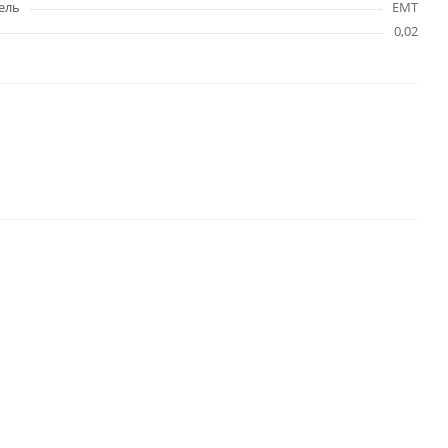
ель
EMT
0,02