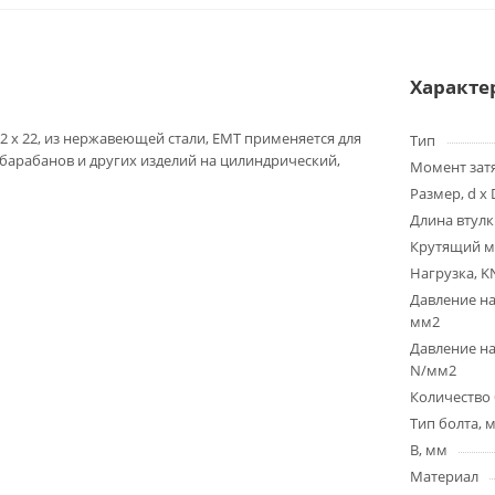
Характе
2 x 22, из нержавеющей стали, EMT применяется для
Тип
 барабанов и других изделий на цилиндрический,
Момент зат
Размер, d x 
Длина втулк
Крутящий м
Нагрузка, K
Давление на
мм2
Давление на
N/мм2
Количество 
Тип болта, 
B, мм
Материал