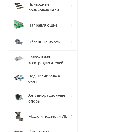
Приводные
роликовые цепи
1 ММ
- 1,83
Направляющие
РУБ
Обгонные муфты
Салазки для
электродвигателей
Вал
Подшипниковые
прецизионный
узлы
TFC (W) D=16
мм, L=4010 мм,
EMT
Антивибрационные
опоры
Уточните
Модули подвески VIB
наличие и цену
Карданные