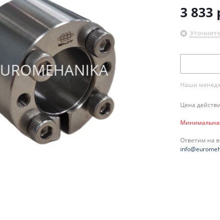
3 833
Уточните
Наши менедже
Цена действи
Минимальная 
Ответим на 
info@euromeh