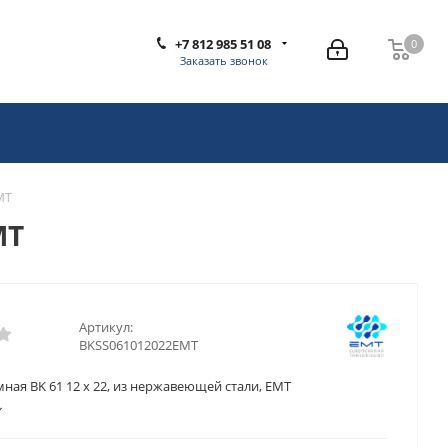
+7 812 985 51 08
0
0
Заказать звонок
MT
MT
Артикул:
BKSS061012022EMT
ная BK 61 12 x 22, из нержавеющей стали, EMT