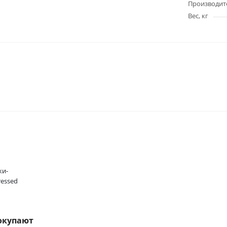
Производит
Вес, кг
ки-
essed
окупают