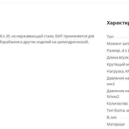
Характе
8 x 35, из нержавеющей стали, EMT применяется для
Тип
 барабанов и других изделий на цилиндрический,
Момент зат
Размер, d x 
Длина втулк
Крутящий м
Нагрузка, K
Давление на
мм2
Давление на
N/мм2
Количество 
Тип болта, 
B, мм
Материал