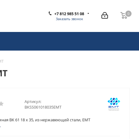
+7 812 985 51 08
0
0
Заказать звонок
MT
MT
Артикул:
BKSS061018035EMT
ная BK 61 18 x 35, из нержавеющей стали, EMT