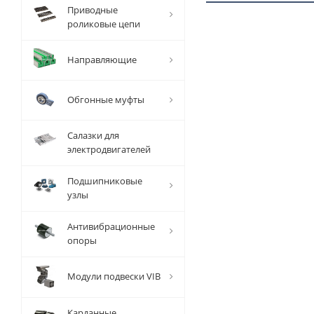
Приводные
роликовые цепи
1 ММ
- 2,3
Направляющие
РУБ
Обгонные муфты
Салазки для
электродвигателей
Вал
Подшипниковые
прецизионный
узлы
TFC (W) D=20
мм, L=4010 мм,
EMT
Антивибрационные
опоры
Есть в наличии
Модули подвески VIB
Карданные