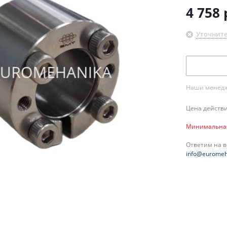
4 758
Уточните
Наши менедже
Цена действи
Минимальная 
Ответим на 
info@euromeh