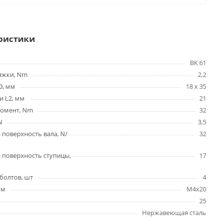
ристики
BK 61
яжки, Nm
2,2
D, мм
18 x 35
и L2, мм
21
омент, Nm
32
N
3,5
 поверхность вала, N/
32
 поверхность ступицы,
17
болтов, шт
4
мм
M4x20
25
Нержавеющая сталь