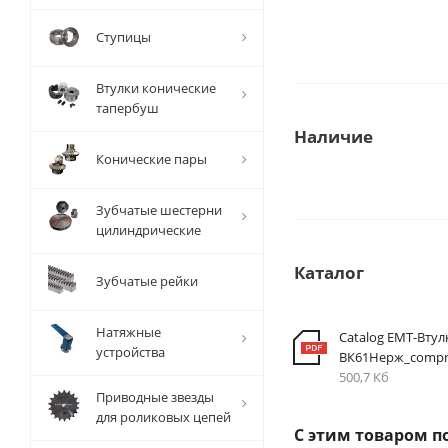
Ступицы
Втулки конические
тапербуш
Наличие
Конические пары
Зубчатые шестерни
цилиндрические
Каталог
Зубчатые рейки
Натяжные
Catalog EMT-Втул
устройства
ВК61Нерж_compr
500,7 Кб
Приводные звезды
для роликовых цепей
С этим товаром п