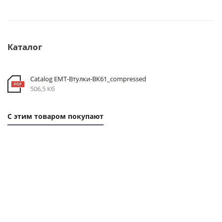
Каталог
Catalog EMT-Втулки-ВК61_compressed
506,5 Кб
С этим товаром покупают
1 ММ
1 ММ
1 ММ
- 7,18
-
- 2,4
РУБ
20,15
РУБ
РУБ