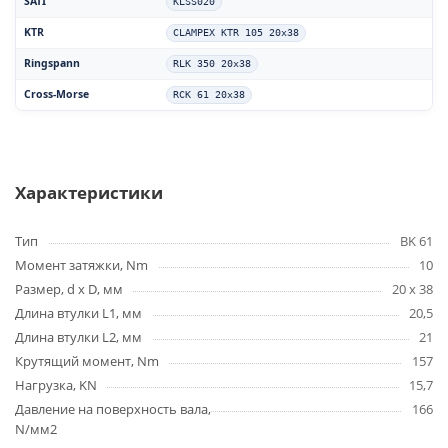
SATI
KLSS020
KTR
CLAMPEX KTR 105 20x38
Ringspann
RLK 350 20x38
Cross-Morse
RCK 61 20x38
Характеристики
Тип
BK 61
Момент затяжки, Nm
10
Размер, d x D, мм
20 x 38
Длина втулки L1, мм
20,5
Длина втулки L2, мм
21
Крутящий момент, Nm
157
Нагрузка, KN
15,7
Давление на поверхность вала,
166
N/мм2