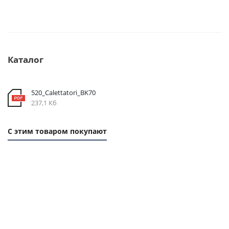
Каталог
520_Calettatori_BK70
237,1 Кб
С этим товаром покупают
1 ММ
1 ММ
1 ММ
- 4,59
- 4,08
- 1,76
РУБ
РУБ
РУБ