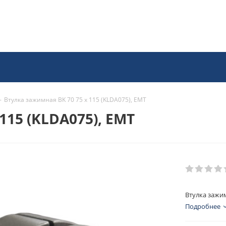
-
Втулка зажимная BK 70 75 x 115 (KLDA075), EMT
115 (KLDA075), EMT
Втулка зажим
Подробнее