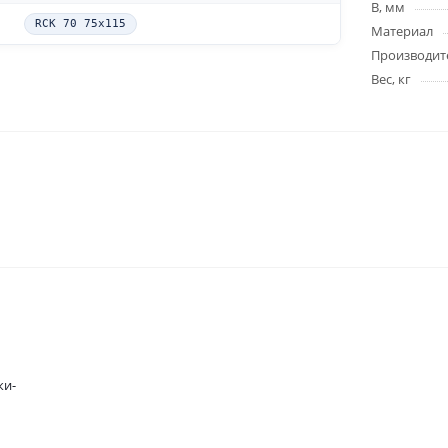
B, мм
RCK 70 75x115
Материал
Производит
Вес, кг
ки-