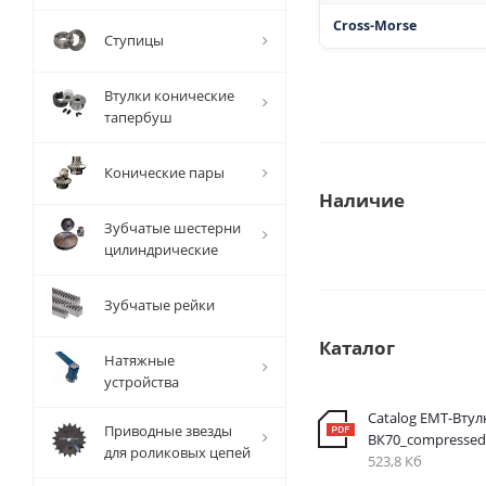
Cross-Morse
Ступицы
Втулки конические
тапербуш
Конические пары
Наличие
Зубчатые шестерни
цилиндрические
Зубчатые рейки
Каталог
Натяжные
устройства
Catalog EMT-Втул
Приводные звезды
ВК70_compressed
для роликовых цепей
523,8 Кб