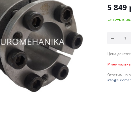
5 849
Есть в н
Цена действи
Минимальная 
Ответим на 
info@euromeh