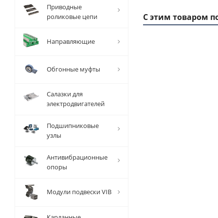
Приводные
С этим товаром п
роликовые цепи
Направляющие
1 ММ
- 5,2
Обгонные муфты
РУБ
Салазки для
электродвигателей
Подшипниковые
узлы
Вал
прецизионный
Антивибрационные
с опорой SBR
опоры
D=30 мм,
L=4010 мм, EMT
Модули подвески VIB
Есть в наличии
Карданные