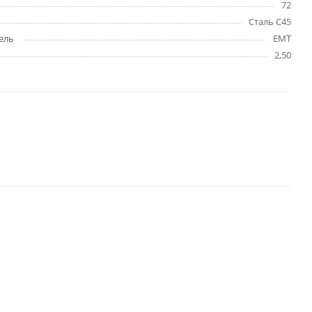
72
Сталь C45
ель
EMT
2,50