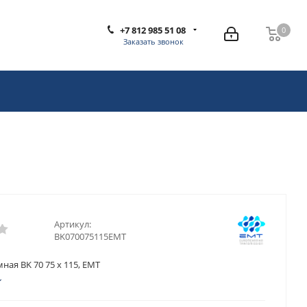
+7 812 985 51 08
0
0
Заказать звонок
Артикул:
BK070075115EMT
ная BK 70 75 x 115, EMT