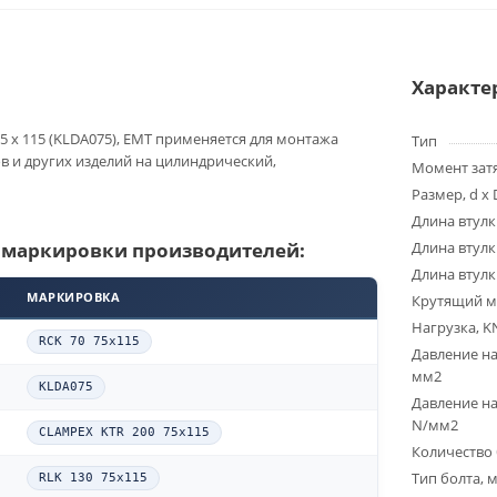
Характе
5 x 115 (KLDA075), EMT применяется для монтажа
Тип
ов и других изделий на цилиндрический,
Момент зат
Размер, d x 
Длина втулк
 маркировки производителей:
Длина втулк
Длина втулк
МАРКИРОВКА
Крутящий м
Нагрузка, K
RCK 70 75x115
Давление на
мм2
KLDA075
Давление на
N/мм2
CLAMPEX KTR 200 75x115
Количество 
Тип болта, 
RLK 130 75x115