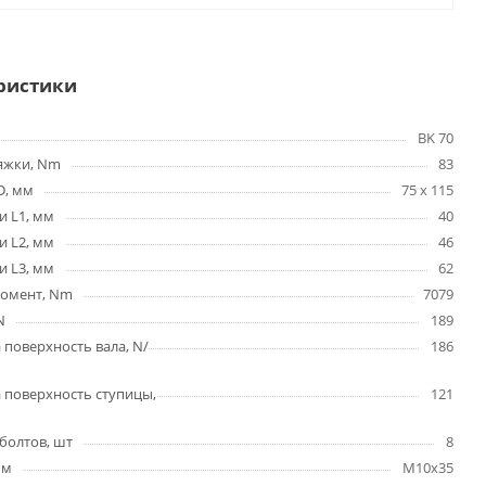
ристики
BK 70
яжки, Nm
83
D, мм
75 x 115
и L1, мм
40
и L2, мм
46
и L3, мм
62
омент, Nm
7079
N
189
 поверхность вала, N/
186
 поверхность ступицы,
121
болтов, шт
8
мм
M10x35