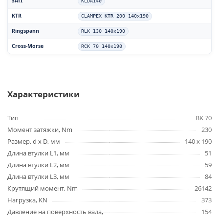
SATI
KLDA140
KTR
CLAMPEX KTR 200 140x190
Ringspann
RLK 130 140x190
Cross-Morse
RCK 70 140x190
Характеристики
Тип
BK 70
Момент затяжки, Nm
230
Размер, d x D, мм
140 x 190
Длина втулки L1, мм
51
Длина втулки L2, мм
59
Длина втулки L3, мм
84
Крутящий момент, Nm
26142
Нагрузка, KN
373
Давление на поверхность вала,
154