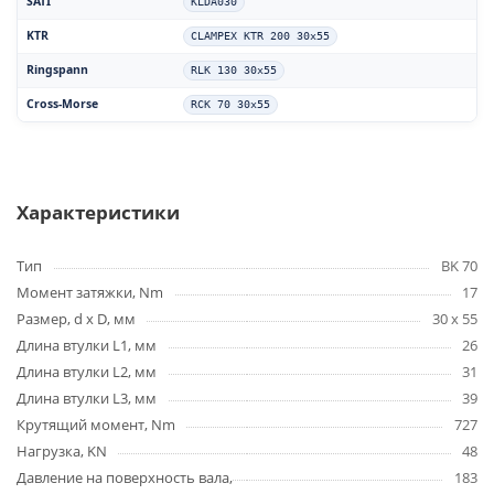
SATI
KLDA030
KTR
CLAMPEX KTR 200 30x55
Ringspann
RLK 130 30x55
Cross-Morse
RCK 70 30x55
Характеристики
Тип
BK 70
Момент затяжки, Nm
17
Размер, d x D, мм
30 x 55
Длина втулки L1, мм
26
Длина втулки L2, мм
31
Длина втулки L3, мм
39
Крутящий момент, Nm
727
Нагрузка, KN
48
Давление на поверхность вала,
183