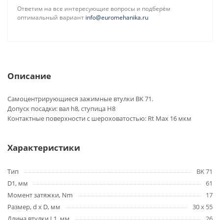
Ответим на все интересующие вопросы и подберём
оптимальный вариант
info@euromehanika.ru
Описание
Самоцентрирующиеся зажимные втулки BK 71.
Допуск посадки: вал h8, ступица H8
Контактные поверхности с шероховатостью: Rt Max 16 мкм
Характеристики
Тип
BK 71
D1, мм
61
Момент затяжки, Nm
17
Размер, d x D, мм
30 x 55
Длина втулки L1, мм
26