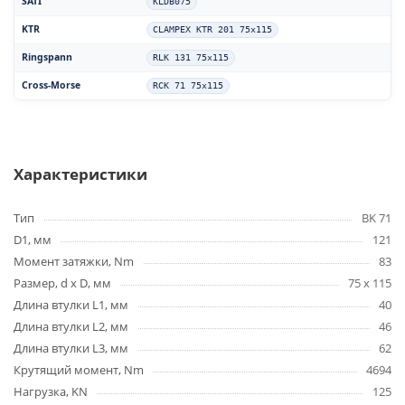
SATI
KLDB075
KTR
CLAMPEX KTR 201 75x115
Ringspann
RLK 131 75x115
Cross-Morse
RCK 71 75x115
Характеристики
Тип
BK 71
D1, мм
121
Момент затяжки, Nm
83
Размер, d x D, мм
75 x 115
Длина втулки L1, мм
40
Длина втулки L2, мм
46
Длина втулки L3, мм
62
Крутящий момент, Nm
4694
Нагрузка, KN
125