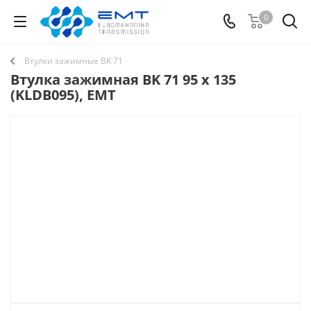
0
Втулки зажимные BK 71
Втулка зажимная BK 71 95 x 135
(KLDB095), EMT