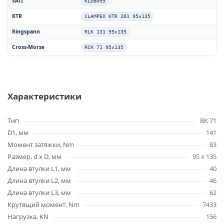
SATI
KLDB095
KTR
CLAMPEX KTR 201 95x135
Ringspann
RLK 131 95x135
Cross-Morse
RCK 71 95x135
Характеристики
Тип
BK 71
D1, мм
141
Момент затяжки, Nm
83
Размер, d x D, мм
95 x 135
Длина втулки L1, мм
40
Длина втулки L2, мм
46
Длина втулки L3, мм
62
Крутящий момент, Nm
7433
Нагрузка, KN
156