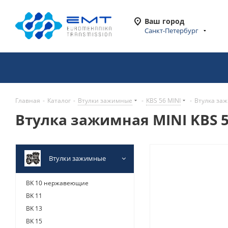
Ваш город
Санкт-Петербург
Главная
-
Каталог
-
Втулки зажимные
-
KBS 56 MINI
-
Втулка заж
Втулка зажимная MINI KBS 5
Втулки зажимные
BK 10 нержавеющие
BK 11
BK 13
BK 15