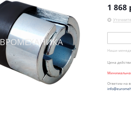
1 868
Уточните
Наши менедже
Цена действи
Минимальная 
Ответим на 
info@euromeh