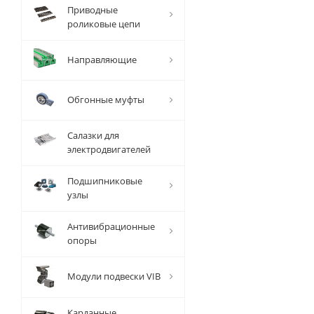
Вал
Приводные
прецизионный
роликовые цепи
TFC (W) D=60
мм, L=4010 мм,
Направляющие
EMT
Обгонные муфты
Уточните
наличие и цену
Салазки для
электродвигателей
Подшипниковые
80 798
руб.
/
узлы
шт
Антивибрационные
опоры
Модули подвески VIB
Карданные