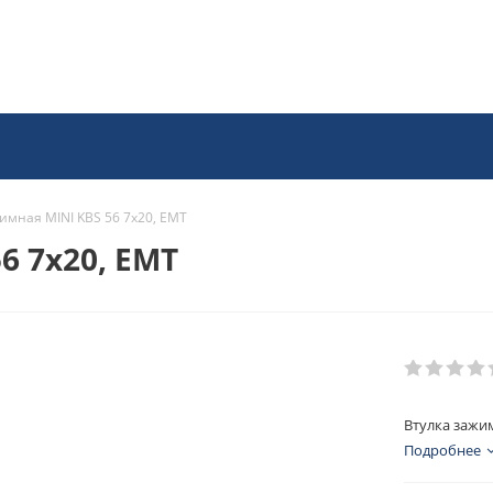
имная MINI KBS 56 7x20, EMT
6 7x20, EMT
Втулка зажим
Подробнее