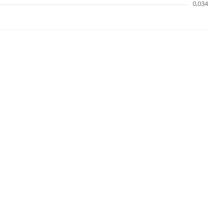
0,034
ХИТ
1 ММ
- 7,74
РУБ