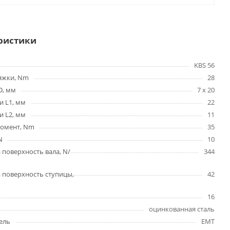
ристики
KBS 56
яжки, Nm
28
D, мм
7 х 20
и L1, мм
22
и L2, мм
11
омент, Nm
35
N
10
 поверхность вала, N/
344
 поверхность ступицы,
42
16
оцинкованная сталь
ель
EMT