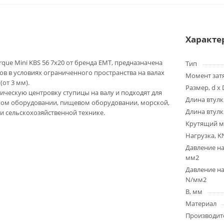
Характе
que Mini KBS 56 7x20 от бренда EMT, предназначена
Тип
в в условиях ограниченного пространства на валах
Момент зат
от 3 мм).
Размер, d x 
ческую центровку ступицы на валу и подходят для
Длина втулк
ном оборудовании, пищевом оборудовании, морской,
Длина втулк
и сельскохозяйственной технике.
Крутящий м
Нагрузка, K
Давление на
мм2
Давление на
N/мм2
B, мм
Материал
Производит