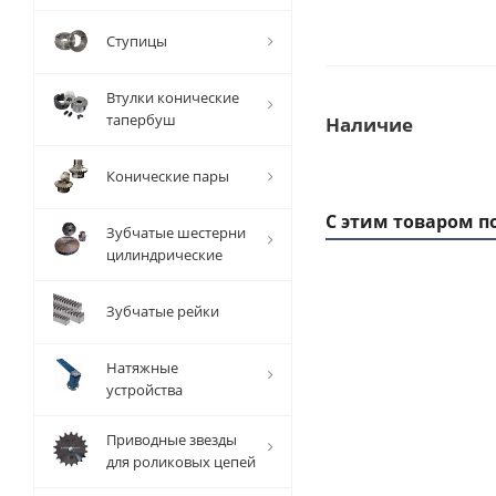
Ступицы
Втулки конические
тапербуш
Наличие
Конические пары
С этим товаром п
Зубчатые шестерни
цилиндрические
Зубчатые рейки
1 ММ
-
20,15
РУБ
Натяжные
устройства
Приводные звезды
для роликовых цепей