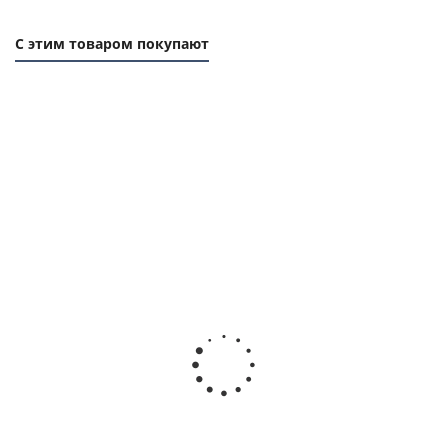
С этим товаром покупают
1 ММ
- 1,01
РУБ
Вал
Полумуфта
Полумуфта
Полумуфта
прецизионный
под
под
под
TFC (W) D=10
расточку
расточку
расточку
мм, L=1000
HRC 180,
GEB 48-60
GEB 42-55
мм, EMT
EMT
тип A,
тип A,
dmax=48
dmax=42
мм
мм
Есть в наличии
Есть в
(SGMA048),
(SGMA042),
наличии