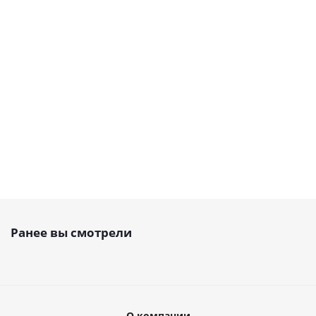
EMT
EMT
Есть в
Есть в
наличии
наличии
1 018
руб.
/
5 957
3 124
2 410
шт
руб.
/шт
руб.
/шт
руб.
/шт
Ранее вы смотрели
О компании