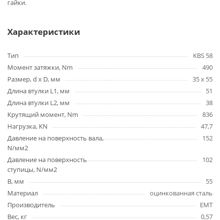
гайки.
Характеристики
Тип
KBS 58
Момент затяжки, Nm
490
Размер, d x D, мм
35 х 55
Длина втулки L1, мм
51
Длина втулки L2, мм
38
Крутящий момент, Nm
836
Нагрузка, KN
47,7
Давление на поверхность вала,
152
N/мм2
Давление на поверхность
102
ступицы, N/мм2
B, мм
55
Материал
оцинкованная сталь
Производитель
EMT
Вес, кг
0,57