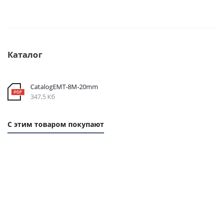
Каталог
CatalogEMT-8М-20mm
347,5 Кб
С этим товаром покупают
1 ММ
1 ММ -
1
-
124,90
ММ
262,80
РУБ.
- 58
РУБ.
РУБ.