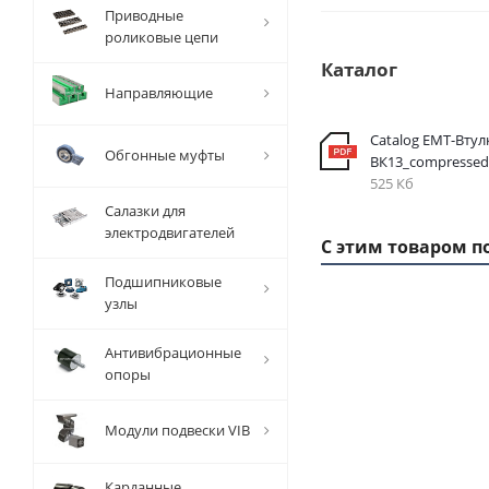
Приводные
роликовые цепи
Каталог
Направляющие
Catalog EMT-Втул
Обгонные муфты
ВК13_compressed
525 Кб
Салазки для
электродвигателей
С этим товаром п
Подшипниковые
узлы
1 ММ
- 4,08
Антивибрационные
РУБ
опоры
Модули подвески VIB
Карданные