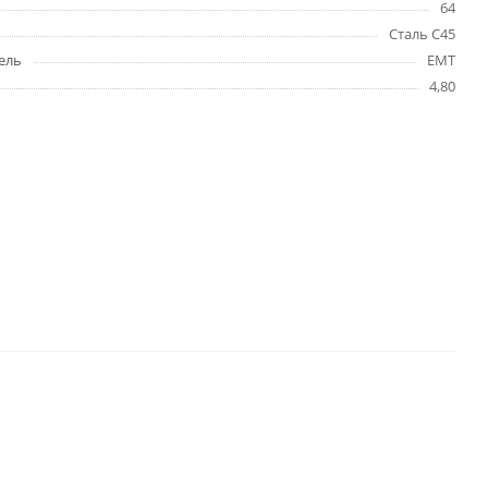
64
Сталь C45
ель
EMT
4,80