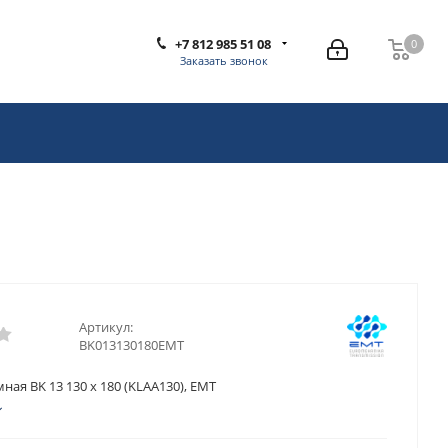
+7 812 985 51 08
0
0
Заказать звонок
Артикул:
BK013130180EMT
ная BK 13 130 x 180 (KLAA130), EMT