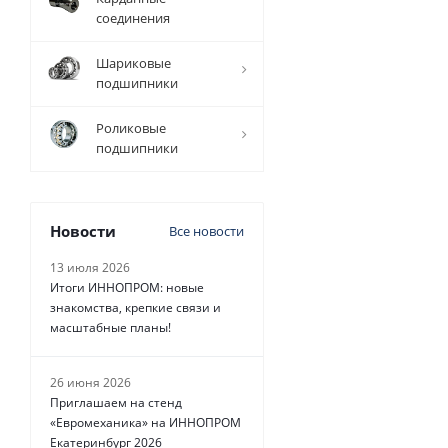
соединения
Вал
прецизионный
Шариковые
TFC (W) D=30
подшипники
мм, L=1000
мм, EMT
Роликовые
подшипники
Есть в наличии
Новости
Все новости
13 июля 2026
Итоги ИННОПРОМ: новые
4 080
руб.
/
шт
знакомства, крепкие связи и
масштабные планы!
26 июня 2026
Приглашаем на стенд
«Евромеханика» на ИННОПРОМ
Екатеринбург 2026