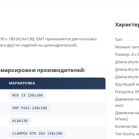
Характе
30 x 180 (KLAA130), EMT применяется для монтажа
Тип
ов и других изделий на цилиндрический,
Момент зат
Размер, d x 
Длина втулк
 маркировки производителей:
Длина втулк
Длина втулк
МАРКИРОВКА
Крутящий м
Нагрузка, K
RCK 13 130x180
Давление на
мм2
PHF FX41-130x180
Давление на
N/мм2
KLAA130
Количество 
Тип болта, 
CLAMPEX KTR 203 130x180