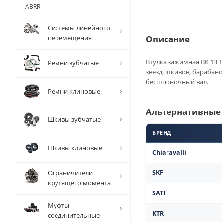
ABRR
Системы линейного
перемещения
Описание
Втулка зажимная BK 13 1
Ремни зубчатые
звезд, шкивов, барабан
бесшпоночный вал.
Ремни клиновые
Альтернативные
Шкивы зубчатые
БРЕНД
Шкивы клиновые
Chiaravalli
Ограничители
SKF
крутящего момента
SATI
Муфты
KTR
соединительные