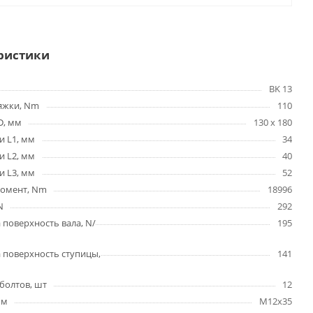
ристики
BK 13
яжки, Nm
110
D, мм
130 x 180
и L1, мм
34
и L2, мм
40
и L3, мм
52
омент, Nm
18996
N
292
 поверхность вала, N/
195
 поверхность ступицы,
141
болтов, шт
12
мм
M12x35