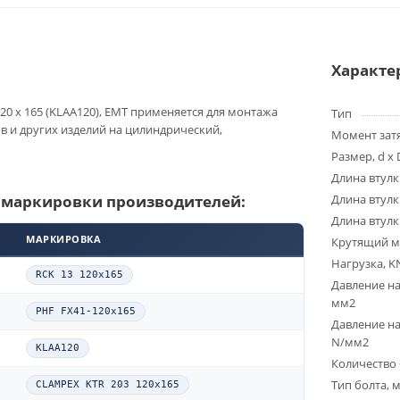
Характе
20 x 165 (KLAA120), EMT применяется для монтажа
Тип
ов и других изделий на цилиндрический,
Момент зат
Размер, d x 
Длина втулк
 маркировки производителей:
Длина втулк
Длина втулк
МАРКИРОВКА
Крутящий м
Нагрузка, K
RCK 13 120x165
Давление на
мм2
PHF FX41-120x165
Давление на
N/мм2
KLAA120
Количество 
Тип болта, 
CLAMPEX KTR 203 120x165