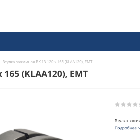
-
Втулка зажимная BK 13 120 x 165 (KLAA120), EMT
 165 (KLAA120), EMT
Втулка зажим
Подробнее