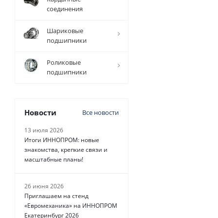
соединения
Вал
прецизионный
Шариковые
TFC (W) D=60
подшипники
мм, L=4010 мм,
EMT
Роликовые
подшипники
Уточните
наличие и цену
Новости
Все новости
13 июля 2026
Итоги ИННОПРОМ: новые
80 798
руб.
/
шт
знакомства, крепкие связи и
масштабные планы!
26 июня 2026
Приглашаем на стенд
«Евромеханика» на ИННОПРОМ
Екатеринбург 2026