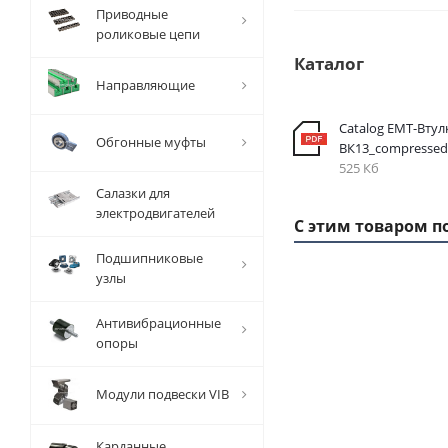
Приводные
роликовые цепи
Каталог
Направляющие
Catalog EMT-Втул
Обгонные муфты
ВК13_compressed
525 Кб
Салазки для
электродвигателей
С этим товаром п
Подшипниковые
узлы
1 ММ
-
Антивибрационные
20,15
опоры
РУБ
Модули подвески VIB
Карданные