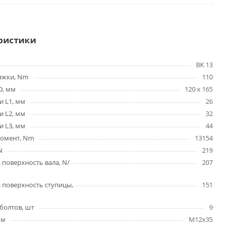
ристики
BK 13
яжки, Nm
110
D, мм
120 x 165
и L1, мм
26
и L2, мм
32
и L3, мм
44
омент, Nm
13154
N
219
 поверхность вала, N/
207
 поверхность ступицы,
151
болтов, шт
9
мм
M12x35