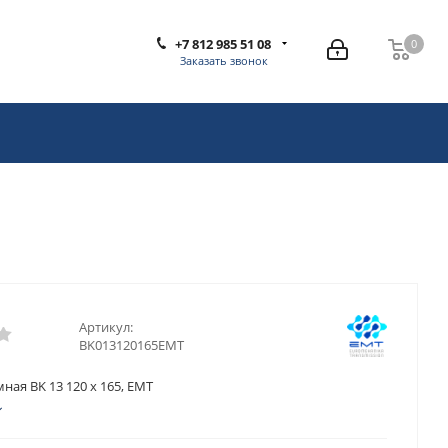
+7 812 985 51 08
0
0
Заказать звонок
Артикул:
BK013120165EMT
ная BK 13 120 x 165, EMT