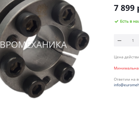
7 899
Есть в н
Цена действи
Минимальная 
Ответим на 
info@euromeh