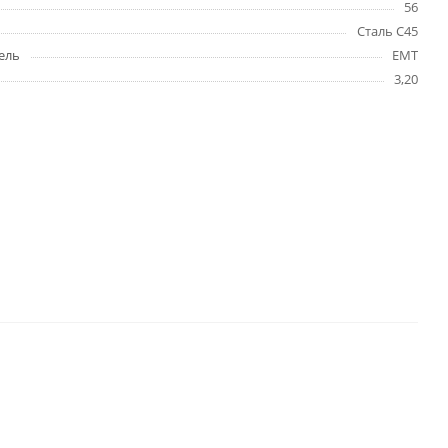
56
Сталь C45
ель
EMT
3,20