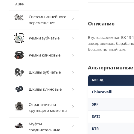
ABRR
Системы линейного
перемещения
Описание
Втулка зажимная BK 13 1
Ремни зубчатые
звезд, шкивов, барабан
бесшпоночный вал.
Ремни клиновые
Альтернативные
Шкивы зубчатые
БРЕНД
Шкивы клиновые
Chiaravalli
Ограничители
SKF
крутящего момента
SATI
Муфты
KTR
соединительные