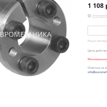
1 108
Уточните
Наши менедже
Цена действи
Минимальная 
Ответим на 
info@euromeh