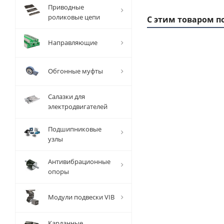
Приводные
роликовые цепи
С этим товаром п
Направляющие
1 ММ
- 1,29
Обгонные муфты
РУБ
Салазки для
электродвигателей
Подшипниковые
узлы
Вал
прецизионный
Антивибрационные
TFC (W) D=12
опоры
мм, L=1000
мм, EMT
Модули подвески VIB
Есть в наличии
Карданные