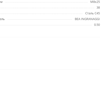
мм
M8x25
38
Сталь C45
ель
BEA INGRANAGGI
0.50