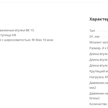
Характе
жимные втулки BK 15.
Тип
 ступица H8
D1, мм
 с шероховатостью: Rt Max 16 мкм
Момент зат
Размер, d x 
Длина втулк
Длина втулк
Длина втулк
Крутящий м
Нагрузка, K
Давление на
мм2
Давление на
N/мм2
Количество 