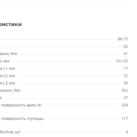
ристики
BK 15
62
яжки, Nm
41
D, мм
19 x 55
и L1, мм
17
и L2, мм
22
и L3, мм
30
омент, Nm
352
N
37
 поверхность вала, N/
338
 поверхность ступицы,
117
болтов, шт
4