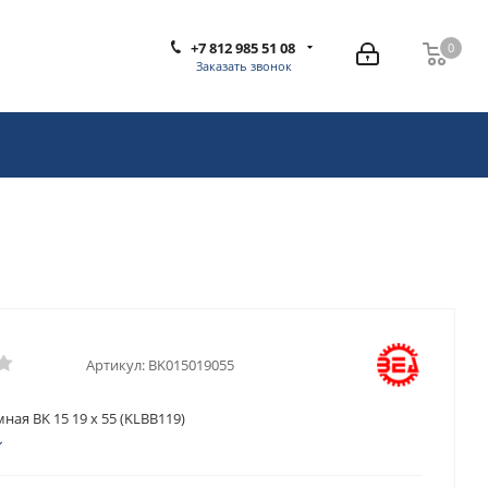
+7 812 985 51 08
0
0
Заказать звонок
Артикул:
BK015019055
ная BK 15 19 x 55 (KLBB119)