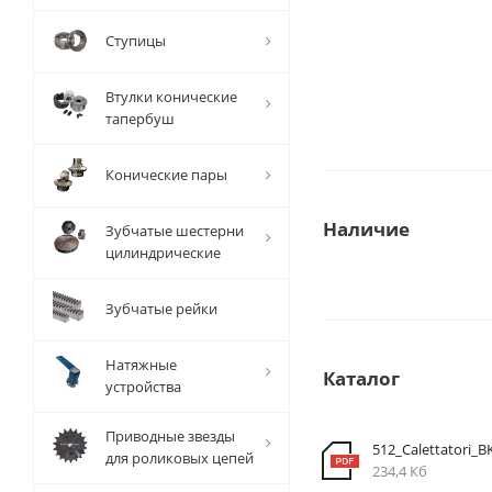
Ступицы
Втулки конические
тапербуш
Конические пары
Наличие
Зубчатые шестерни
цилиндрические
Зубчатые рейки
Натяжные
Каталог
устройства
Приводные звезды
512_Calettatori_B
для роликовых цепей
234,4 Кб