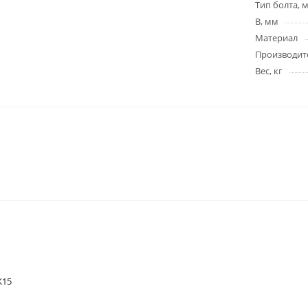
Тип болта, 
B, мм
Материал
Производит
Вес, кг
K15