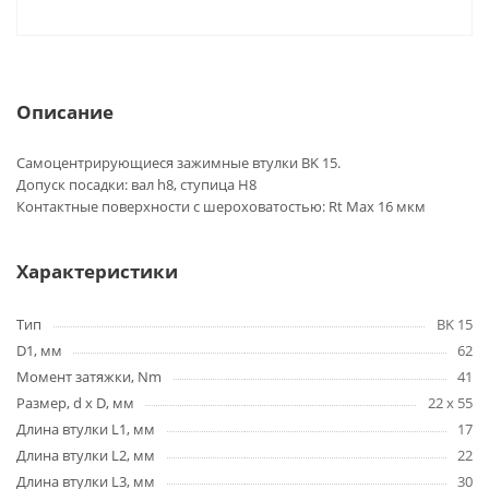
Описание
Самоцентрирующиеся зажимные втулки BK 15.
Допуск посадки: вал h8, ступица H8
Контактные поверхности с шероховатостью: Rt Max 16 мкм
Характеристики
Тип
BK 15
D1, мм
62
Момент затяжки, Nm
41
Размер, d x D, мм
22 x 55
Длина втулки L1, мм
17
Длина втулки L2, мм
22
Длина втулки L3, мм
30