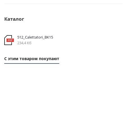
Каталог
512_Calettatori_BK15
234,4 Кб
С этим товаром покупают
1 ММ
1 ММ
1 ММ
1
- 4,59
- 1,29
- 5,2
- 
РУБ
РУБ
РУБ
РУ