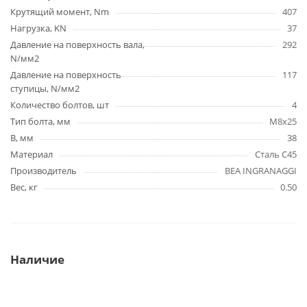
Крутящий момент, Nm
407
Нагрузка, KN
37
Давление на поверхность вала,
292
N/мм2
Давление на поверхность
117
ступицы, N/мм2
Количество болтов, шт
4
Тип болта, мм
M8x25
B, мм
38
Материал
Сталь C45
Производитель
BEA INGRANAGGI
Вес, кг
0.50
Наличие