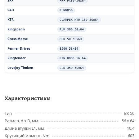
SKF
PHF FX30-56x64
SATI
KLNN056
KTR
CLAMPEX KTR 150 56x64
Ringspann
RLK 300 56x64
Cross-Morse
RCK 50 56x64
Fenner Drives
B500 56x64
Ringfender
RfN 8006 56x64
LoveJoy Timken
SLD 350 56x64
Характеристики
Тип
BK 50
Размер, d x D, мм
56 x 64
Длина втулки L1, мм
10,4
Крутящий момент, Nm
603