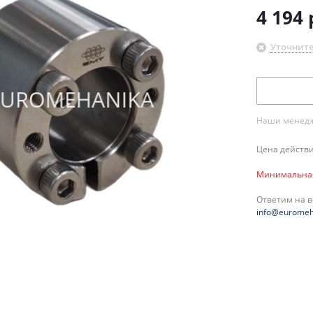
4 194
Уточните
Наши менедже
Цена действи
Минимальная 
Ответим на 
info@euromeh