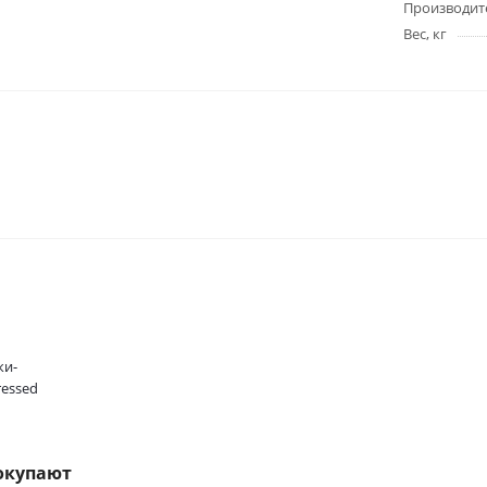
Производит
Вес, кг
ки-
essed
окупают