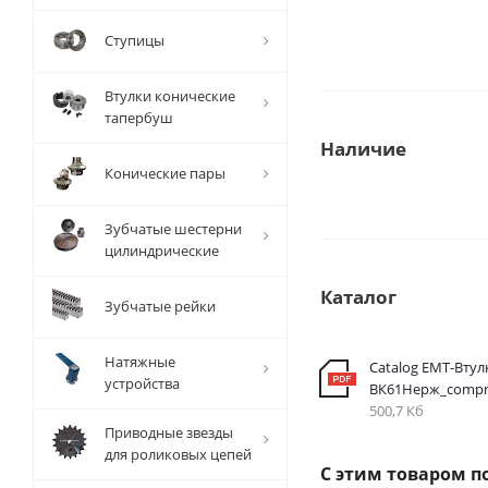
Ступицы
Втулки конические
тапербуш
Наличие
Конические пары
Зубчатые шестерни
цилиндрические
Каталог
Зубчатые рейки
Натяжные
Catalog EMT-Втул
устройства
ВК61Нерж_compr
500,7 Кб
Приводные звезды
для роликовых цепей
С этим товаром п