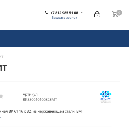
+7 812 985 51 08
0
0
Заказать звонок
MT
MT
Артикул:
BKSS061016032EMT
ная BK 61 16 x 32, из нержавеющей стали, EMT