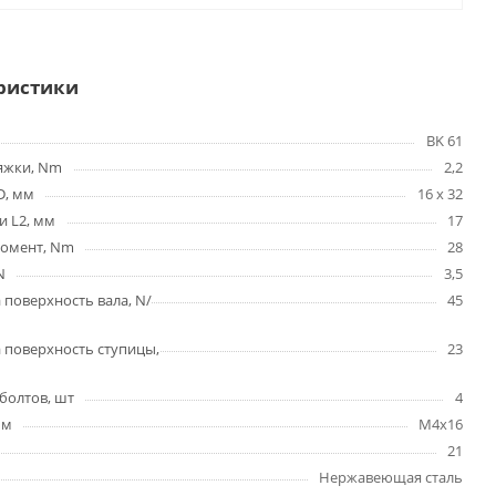
ристики
BK 61
яжки, Nm
2,2
D, мм
16 x 32
и L2, мм
17
омент, Nm
28
N
3,5
 поверхность вала, N/
45
 поверхность ступицы,
23
болтов, шт
4
мм
M4x16
21
Нержавеющая сталь