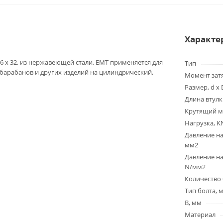
Характе
6 x 32, из нержавеющей стали, EMT применяется для
Тип
 барабанов и других изделий на цилиндрический,
Момент зат
Размер, d x 
Длина втулк
Крутящий м
Нагрузка, K
Давление на
мм2
Давление на
N/мм2
Количество 
Тип болта, 
B, мм
Материал