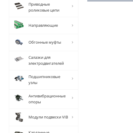
Приводные
роликовые цепи
1 ММ
- 4,08
Направляющие
РУБ
Обгонные муфты
Салазки для
электродвигателей
Вал
Подшипниковые
прецизионный
узлы
TFC (W) D=30
мм, L=1000
мм, EMT
Антивибрационные
опоры
Есть в наличии
Модули подвески VIB
Карданные