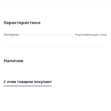
Характеристики
Материал
Нержавеющая сталь
Наличие
С этим товаром покупают
1 ММ
1 ММ
1 ММ
1
- 1,01
- 2,3
- 3,66
- 
РУБ
РУБ
РУБ
РУ