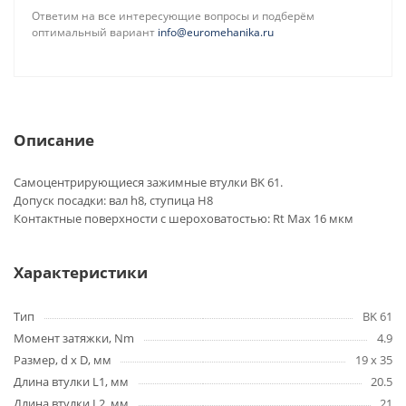
Ответим на все интересующие вопросы и подберём
оптимальный вариант
info@euromehanika.ru
Описание
Самоцентрирующиеся зажимные втулки BK 61.
Допуск посадки: вал h8, ступица H8
Контактные поверхности с шероховатостью: Rt Max 16 мкм
Характеристики
Тип
BK 61
Момент затяжки, Nm
4.9
Размер, d x D, мм
19 x 35
Длина втулки L1, мм
20.5
Длина втулки L2, мм
21