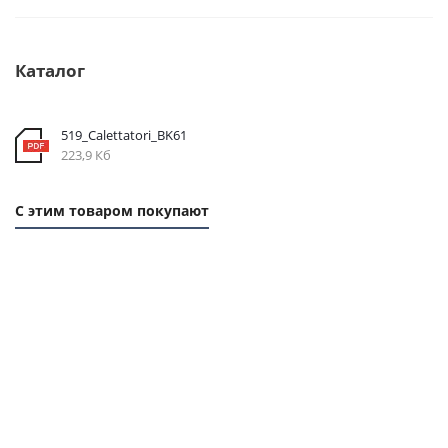
Каталог
519_Calettatori_BK61
223,9 Кб
С этим товаром покупают
1 ММ
1 ММ
- 9,3
- 7,74
РУБ
РУБ