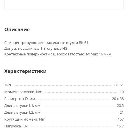
Описание
Самоцентрирующиеся зажимные втулки BK 61.
Допуск посадки: вал h8, ступица H8
Контактные поверхности с шероховатостью: Rt Max 16 мкм
Характеристики
Тип
BK 61
Момент затяжки, Nm
10
Размер, d x D, мм
20 x 38
Длина втулки L1, мм
20.5
Длина втулки L2, мм
21
Крутящий момент, Nm
157
Нагрузка, KN
15.7