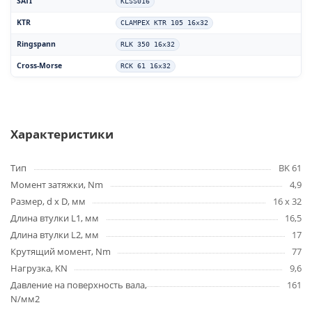
SATI
KLSS016
KTR
CLAMPEX KTR 105 16x32
Ringspann
RLK 350 16x32
Cross-Morse
RCK 61 16x32
Характеристики
Тип
BK 61
Момент затяжки, Nm
4,9
Размер, d x D, мм
16 x 32
Длина втулки L1, мм
16,5
Длина втулки L2, мм
17
Крутящий момент, Nm
77
Нагрузка, KN
9,6
Давление на поверхность вала,
161
N/мм2