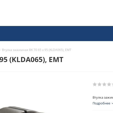
-
Втулка зажимная BK 70 65 x 95 (KLDA065), EMT
95 (KLDA065), EMT
Втулка зажим
Подробнее