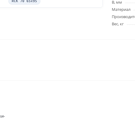
RCK 70 65x95
B, мм
Материал
Производит
Вес, кг
ки-