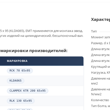
Характе
5 x 95 (KLDA065), EMT применяется для монтажа звезд,
Тип
угих изделий на цилиндрический, бесшпоночный вал.
Момент зат
Размер, d x 
Длина втулк
 маркировки производителей:
Длина втулк
Длина втулк
МАРКИРОВКА
Крутящий м
RCK 70 65x95
Нагрузка, K
Давление на
KLDA065
мм2
Давление на
CLAMPEX KTR 200 65x95
N/мм2
Количество 
RLK 130 65x95
Тип болта, 