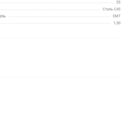
55
Сталь C45
ель
EMT
1,30