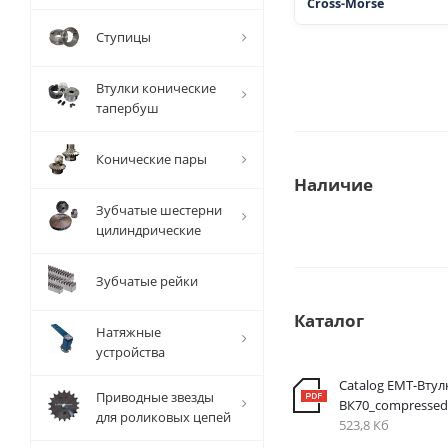
Cross-Morse
Ступицы
Втулки конические
тапербуш
Конические пары
Наличие
Зубчатые шестерни
цилиндрические
Зубчатые рейки
Каталог
Натяжные
устройства
Catalog EMT-Втул
Приводные звезды
ВК70_compressed
для роликовых цепей
523,8 Кб