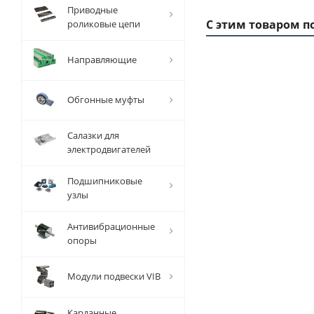
Приводные
С этим товаром п
роликовые цепи
Направляющие
1 ММ
- 1,29
Обгонные муфты
РУБ
Салазки для
электродвигателей
Подшипниковые
узлы
Вал
прецизионный
Антивибрационные
TFC (W) D=12
опоры
мм, L=1000
мм, EMT
Модули подвески VIB
Есть в наличии
Карданные