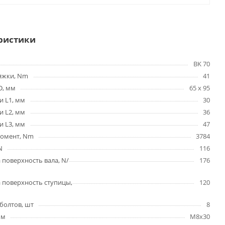
ристики
BK 70
яжки, Nm
41
D, мм
65 x 95
и L1, мм
30
и L2, мм
36
и L3, мм
47
омент, Nm
3784
N
116
 поверхность вала, N/
176
 поверхность ступицы,
120
болтов, шт
8
мм
M8x30