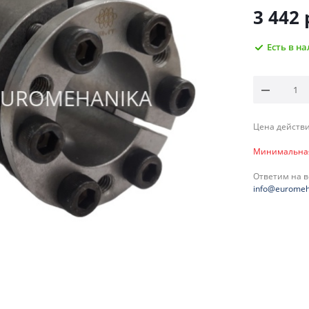
3 442
Есть в н
Цена действи
Минимальная 
Ответим на 
info@euromeh