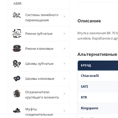
ABRR
Системы линейного
перемещения
Описание
Втулка зажимная BK 70 6
Ремни зубчатые
шкивов, барабанов и др
Ремни клиновые
Альтернативные
Шкивы зубчатые
БРЕНД
Chiaravalli
Шкивы клиновые
SATI
Ограничители
крутящего момента
KTR
Ringspann
Муфты
соединительные