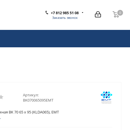
+7 812 985 51 08
0
0
Заказать звонок
Артикул:
BK070065095EMT
ная BK 70 65 x 95 (KLDA065), EMT